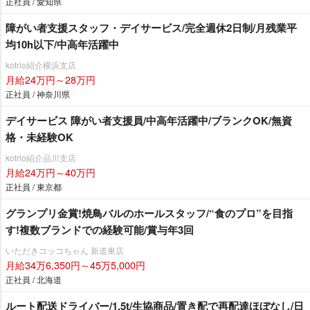
正社員 / 愛知県
障がい者支援スタッフ・デイサービス/完全週休2日制/月残業平
均10h以下/中高年活躍中
kotrio紹介横浜支店
月給24万円～28万円
正社員 / 神奈川県
デイサービス 障がい者支援員/中高年活躍中/ブランクOK/無資
格・未経験OK
kotrio紹介品川支店
月給24万円～40万円
正社員 / 東京都
グランプリ金賞!焼鳥バルのホールスタッフ/“食のプロ”を目指
す!複数ブランドでの経験可能/賞与年3回
いただきコッコちゃん 新道東店
月給34万6,350円～45万5,000円
正社員 / 北海道
ルート配送ドライバー/1.5t/生協商品/置き配で再配達ほぼなし/日