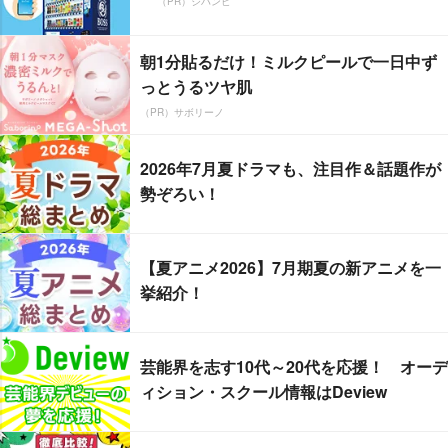
（PR）ジハンピ
朝1分貼るだけ！ミルクピールで一日中ず
っとうるツヤ肌
（PR）サボリーノ
2026年7月夏ドラマも、注目作＆話題作が
勢ぞろい！
【夏アニメ2026】7月期夏の新アニメを一
挙紹介！
芸能界を志す10代～20代を応援！ オーデ
ィション・スクール情報はDeview