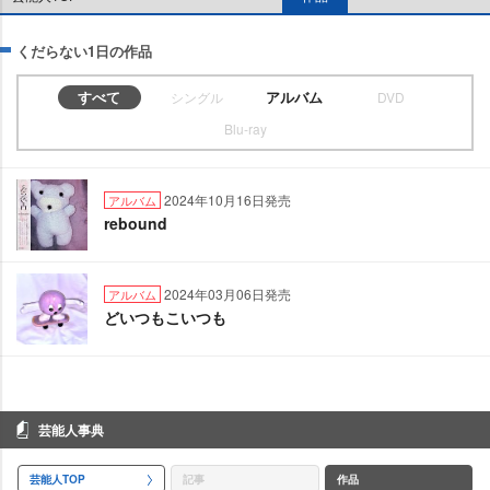
くだらない1日の作品
すべて
アルバム
シングル
DVD
Blu-ray
2024年10月16日発売
アルバム
rebound
2024年03月06日発売
アルバム
どいつもこいつも
芸能人事典
芸能人TOP
記事
作品