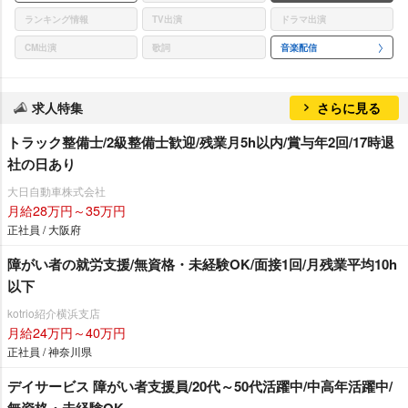
ランキング情報
TV出演
ドラマ出演
CM出演
歌詞
音楽配信
求人特集
さらに見る
トラック整備士/2級整備士歓迎/残業月5h以内/賞与年2回/17時退
社の日あり
大日自動車株式会社
月給28万円～35万円
正社員 / 大阪府
障がい者の就労支援/無資格・未経験OK/面接1回/月残業平均10h
以下
kotrio紹介横浜支店
月給24万円～40万円
正社員 / 神奈川県
デイサービス 障がい者支援員/20代～50代活躍中/中高年活躍中/