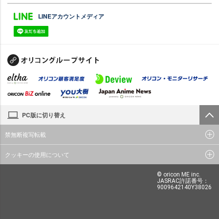
LINEアカウントメディア
PC版に切り替え
禁無断複写転載
クッキーの使用について
© oricon ME inc.
JASRAC許諾番号：
9009642140Y38026