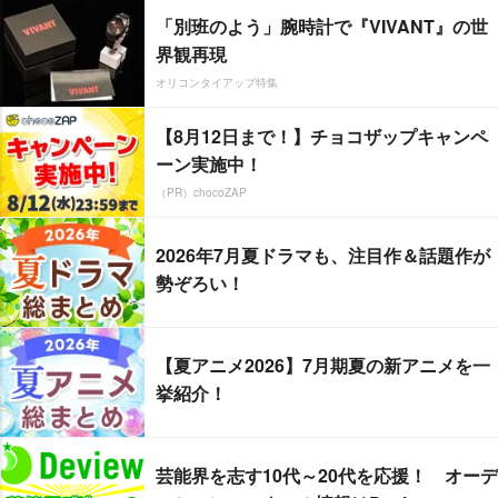
「別班のよう」腕時計で『VIVANT』の世
界観再現
オリコンタイアップ特集
【8月12日まで！】チョコザップキャンペ
ーン実施中！
（PR）chocoZAP
2026年7月夏ドラマも、注目作＆話題作が
勢ぞろい！
【夏アニメ2026】7月期夏の新アニメを一
挙紹介！
芸能界を志す10代～20代を応援！ オーデ