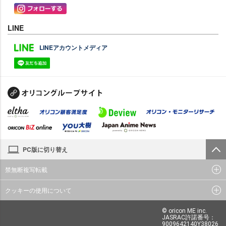
LINE
LINEアカウントメディア
PC版に切り替え
禁無断複写転載
クッキーの使用について
© oricon ME inc.
JASRAC許諾番号：
9009642140Y38026