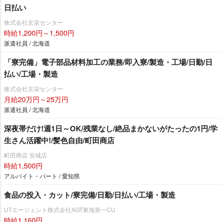
日払い
株式会社京栄センター
時給1,200円～1,500円
派遣社員 / 北海道
「寮完備」電子部品材料加工の業務/即入寮/製造・工場/日勤/日
払い/工場・製造
株式会社京栄センター
月給20万円～25万円
派遣社員 / 北海道
深夜帯だけ!週1日～OK/残業なし/絶品まかないがたったの1円/学
生さん活躍中!/髪色自由/町田商店
町田商店 安城店
時給1,500円
アルバイト・パート / 愛知県
食品の投入・カット/寮完備/日勤/日払い/工場・製造
UTエージェント株式会社AGT東海第一CU
時給1,160円