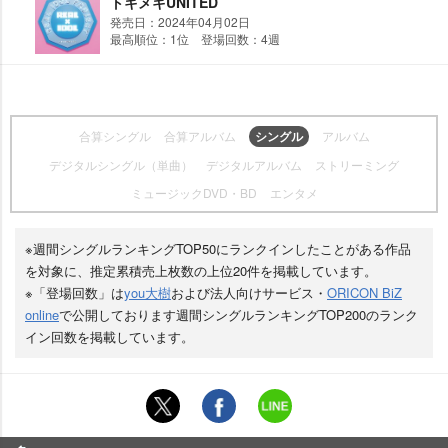
トキメキUNITED
発売日：2024年04月02日
最高順位：1位 登場回数：4週
合算シングル
合算アルバム
シングル
アルバム
デジタルシングル（単曲）
デジタルアルバム
ストリーミング
ミュージックDVD・BD
エンタメ
※週間シングルランキングTOP50にランクインしたことがある作品
を対象に、推定累積売上枚数の上位20件を掲載しています。
※「登場回数」は
you大樹
および法人向けサービス・
ORICON BiZ
online
で公開しております週間シングルランキングTOP200のランク
イン回数を掲載しています。