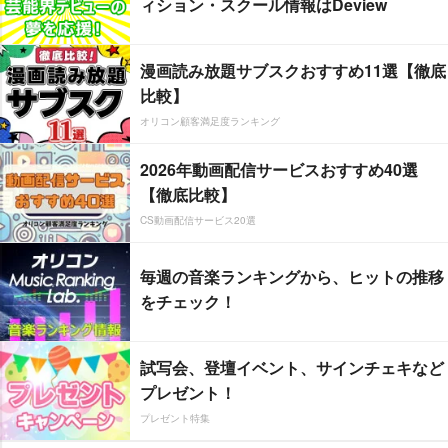
ィション・スクール情報はDeview
漫画読み放題サブスクおすすめ11選【徹底
比較】
オリコン顧客満足度ランキング
2026年動画配信サービスおすすめ40選
【徹底比較】
CS動画配信サービス20選
毎週の音楽ランキングから、ヒットの推移
をチェック！
試写会、登壇イベント、サインチェキなど
プレゼント！
プレゼント特集