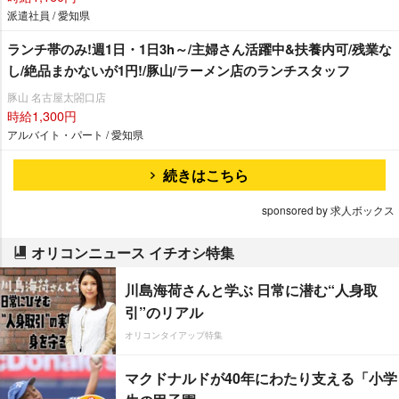
派遣社員 / 愛知県
ランチ帯のみ!週1日・1日3h～/主婦さん活躍中&扶養内可/残業な
し/絶品まかないが1円!/豚山/ラーメン店のランチスタッフ
豚山 名古屋太閤口店
時給1,300円
アルバイト・パート / 愛知県
続きはこちら
sponsored by 求人ボックス
オリコンニュース イチオシ特集
川島海荷さんと学ぶ 日常に潜む“人身取
引”のリアル
オリコンタイアップ特集
マクドナルドが40年にわたり支える「小学