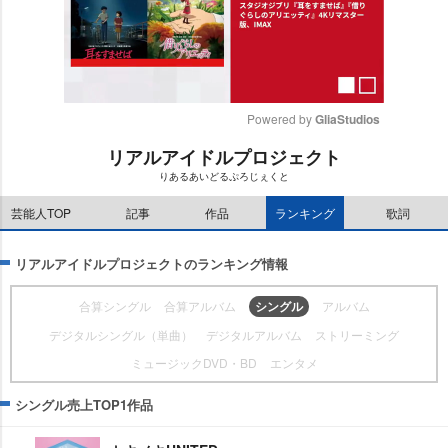
Powered by 
GliaStudios
リアルアイドルプロジェクト
M
りあるあいどるぷろじぇくと
u
t
芸能人TOP
記事
作品
ランキング
歌詞
e
リアルアイドルプロジェクトのランキング情報
合算シングル
合算アルバム
シングル
アルバム
デジタルシングル（単曲）
デジタルアルバム
ストリーミング
ミュージックDVD・BD
エンタメ
シングル売上TOP1作品