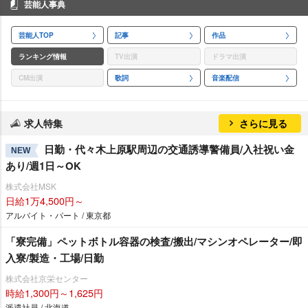
芸能人事典
芸能人TOP
記事
作品
ランキング情報
TV出演
ドラマ出演
CM出演
歌詞
音楽配信
求人特集
さらに見る
日勤・代々木上原駅周辺の交通誘導警備員/入社祝い金
NEW
あり/週1日～OK
株式会社MSK
日給1万4,500円～
アルバイト・パート / 東京都
「寮完備」ペットボトル容器の検査/搬出/マシンオペレーター/即
入寮/製造・工場/日勤
株式会社京栄センター
時給1,300円～1,625円
派遣社員 / 北海道