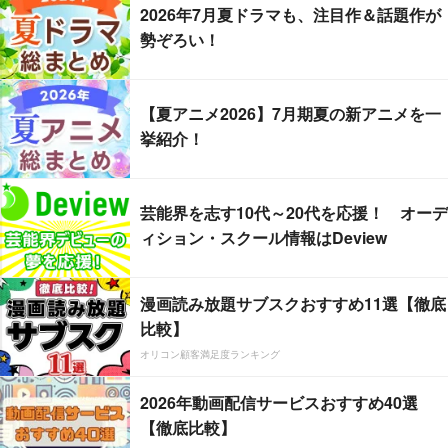
2026年7月夏ドラマも、注目作＆話題作が
勢ぞろい！
【夏アニメ2026】7月期夏の新アニメを一
挙紹介！
芸能界を志す10代～20代を応援！ オーデ
ィション・スクール情報はDeview
漫画読み放題サブスクおすすめ11選【徹底
比較】
オリコン顧客満足度ランキング
2026年動画配信サービスおすすめ40選
【徹底比較】