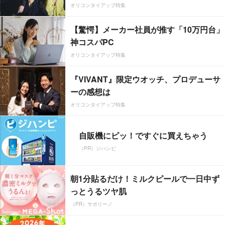
オリコンタイアップ特集
【驚愕】メーカー社員が推す「10万円台」
神コスパPC
オリコンタイアップ特集
『VIVANT』限定ウオッチ、プロデューサ
ーの感想は
オリコンタイアップ特集
自販機にピッ！ですぐに買えちゃう
（PR）ジハンピ
朝1分貼るだけ！ミルクピールで一日中ず
っとうるツヤ肌
（PR）サボリーノ