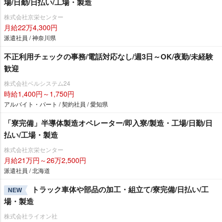
場/日勤/日払い/工場・製造
株式会社京栄センター
月給22万4,300円
派遣社員 / 神奈川県
不正利用チェックの事務/電話対応なし/週3日～OK/夜勤/未経験
歓迎
株式会社ベルシステム24
時給1,400円～1,750円
アルバイト・パート / 契約社員 / 愛知県
「寮完備」半導体製造オペレーター/即入寮/製造・工場/日勤/日
払い/工場・製造
株式会社京栄センター
月給21万円～26万2,500円
派遣社員 / 北海道
トラック車体や部品の加工・組立て/寮完備/日払い/工
NEW
場・製造
株式会社ライオン社