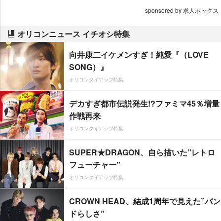
sponsored by 求人ボックス
オリコンニュース イチオシ特集
向井康二イケメンすぎ！純愛『（LOVE
SONG）』
オリコンタイアップ特集
デカすぎ都市伝説発生!?ファミマ45％増量
作戦再来
オリコンタイアップ特集
SUPER★DRAGON、自ら描いた”レトロ
フューチャー”
オリコンタイアップ特集
CROWN HEAD、結成1周年で見えた”バン
ドらしさ”