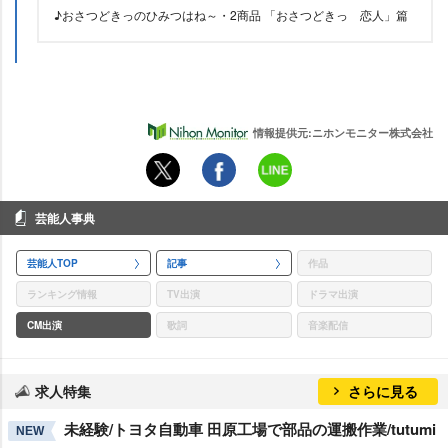
♪おさつどきっのひみつはね～・2商品 「おさつどきっ 恋人」篇
情報提供元:ニホンモニター株式会社
芸能人事典
芸能人TOP
記事
作品
ランキング情報
TV出演
ドラマ出演
CM出演
歌詞
音楽配信
求人特集
さらに見る
未経験/トヨタ自動車 田原工場で部品の運搬作業/tutumi
NEW