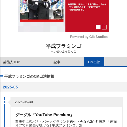
Powered by 
GliaStudios
平成フラミンゴ
M
へいせいふらみんご
u
t
芸能人TOP
記事
CM出演
e
平成フラミンゴのCM出演情報
2025-05
2025-05-30
グーグル『YouTube Premium』
散歩中に恋バナ・バックグラウンド再生・今なら2か月無料 「画面
オフでも動画が聴ける | 平成フラミンゴ」篇