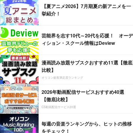
【夏アニメ2026】7月期夏の新アニメを一
挙紹介！
芸能界を志す10代～20代を応援！ オーデ
ィション・スクール情報はDeview
漫画読み放題サブスクおすすめ11選【徹底
比較】
オリコン顧客満足度ランキング
2026年動画配信サービスおすすめ40選
【徹底比較】
CS動画配信サービス20選
毎週の音楽ランキングから、ヒットの推移
をチェック！