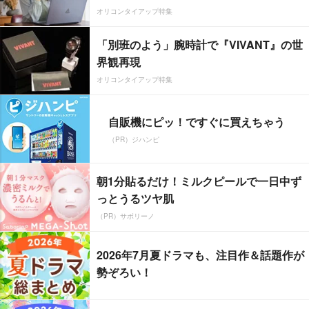
オリコンタイアップ特集
「別班のよう」腕時計で『VIVANT』の世
界観再現
オリコンタイアップ特集
自販機にピッ！ですぐに買えちゃう
（PR）ジハンピ
朝1分貼るだけ！ミルクピールで一日中ず
っとうるツヤ肌
（PR）サボリーノ
2026年7月夏ドラマも、注目作＆話題作が
勢ぞろい！