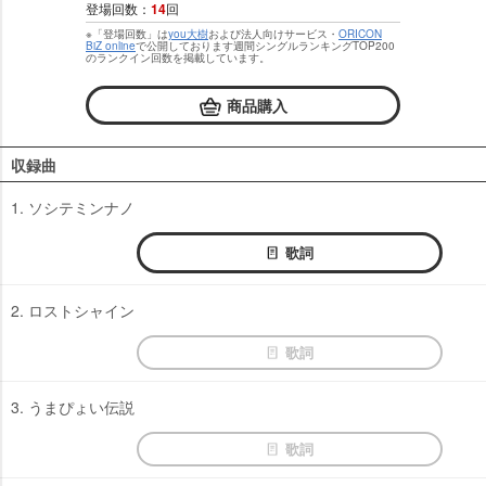
登場回数：
14
回
※「登場回数」は
you大樹
および法人向けサービス・
ORICON
BiZ online
で公開しております週間シングルランキングTOP200
のランクイン回数を掲載しています。
商品購入
収録曲
1. ソシテミンナノ
歌詞
2. ロストシャイン
歌詞
3. うまぴょい伝説
歌詞