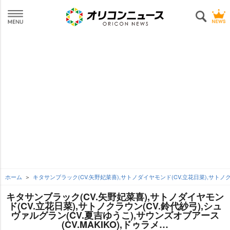
ホーム
キタサンブラック(CV.矢野妃菜喜),サトノダイヤモンド(CV.立花日菜),サトノクラ
キタサンブラック(CV.矢野妃菜喜),サトノダイヤモン
ド(CV.立花日菜),サトノクラウン(CV.鈴代紗弓),シュ
ヴァルグラン(CV.夏吉ゆうこ),サウンズオブアース
(CV.MAKIKO),ドゥラメ…