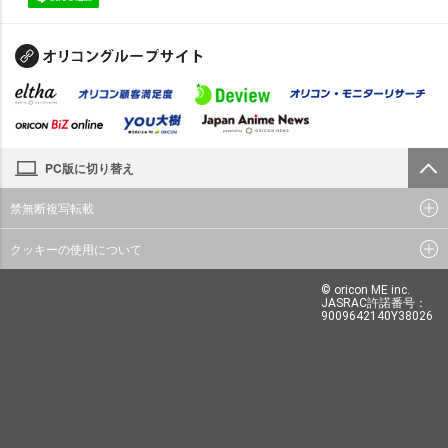
PC版に切り替え
禁無断複写転載
クッキーの使用について
© oricon ME inc.
JASRAC許諾番号：
9009642140Y38026