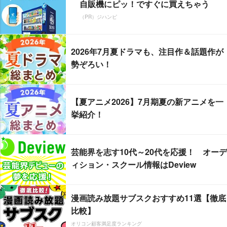
自販機にピッ！ですぐに買えちゃう
（PR）ジハンピ
2026年7月夏ドラマも、注目作＆話題作が
勢ぞろい！
【夏アニメ2026】7月期夏の新アニメを一
挙紹介！
芸能界を志す10代～20代を応援！ オーデ
ィション・スクール情報はDeview
漫画読み放題サブスクおすすめ11選【徹底
比較】
オリコン顧客満足度ランキング