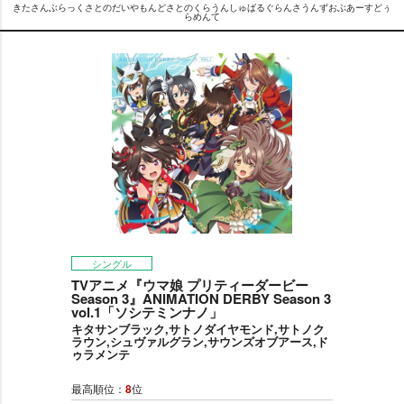
きたさんぶらっくさとのだいやもんどさとのくらうんしゅばるぐらんさうんずおぶあーすどぅ
らめんて
シングル
TVアニメ『ウマ娘 プリティーダービー
Season 3』ANIMATION DERBY Season 3
vol.1「ソシテミンナノ」
キタサンブラック,サトノダイヤモンド,サトノク
ラウン,シュヴァルグラン,サウンズオブアース,ド
ゥラメンテ
最高順位：
8
位