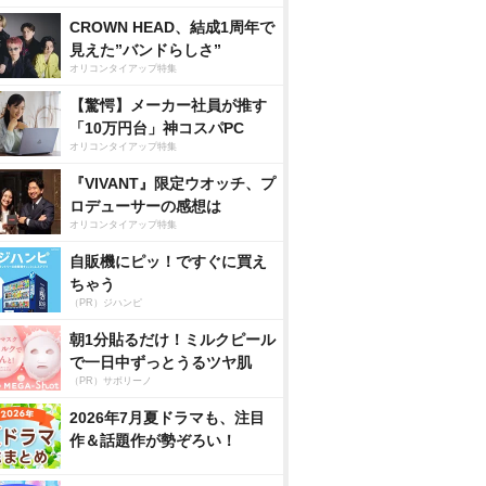
CROWN HEAD、結成1周年で
見えた”バンドらしさ”
オリコンタイアップ特集
【驚愕】メーカー社員が推す
「10万円台」神コスパPC
オリコンタイアップ特集
『VIVANT』限定ウオッチ、プ
ロデューサーの感想は
オリコンタイアップ特集
自販機にピッ！ですぐに買え
ちゃう
（PR）ジハンピ
朝1分貼るだけ！ミルクピール
で一日中ずっとうるツヤ肌
（PR）サボリーノ
2026年7月夏ドラマも、注目
作＆話題作が勢ぞろい！