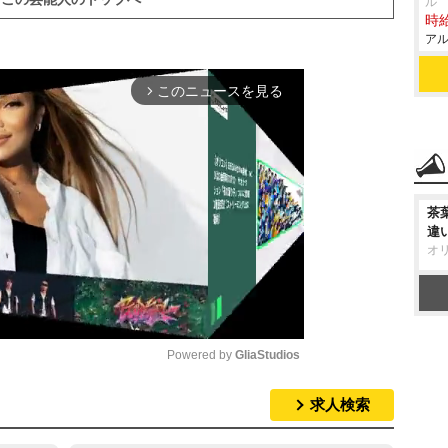
ル
時給
アル
このニュースを見る
arrow_forward_ios
茶
違
オ
Powered by 
GliaStudios
求人検索
M
u