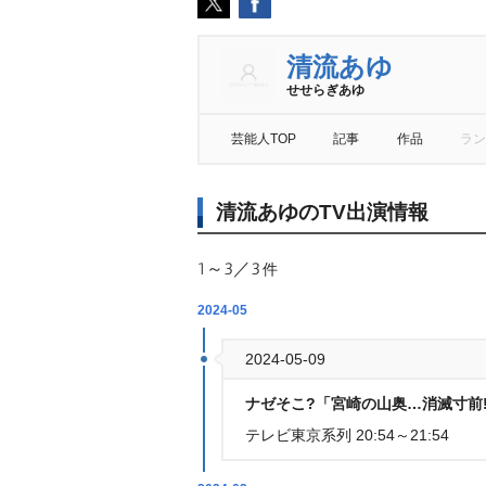
清流あゆ
せせらぎあゆ
芸能人TOP
記事
作品
ラン
清流あゆのTV出演情報
1～3／3
件
2024-05
2024-05-09
ナゼそこ?「宮崎の山奥…消滅寸前
テレビ東京系列 20:54～21:54