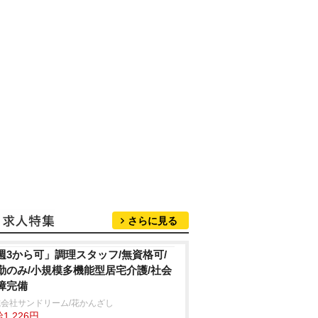
さらに見る
週3から可」調理スタッフ/無資格可/
勤のみ/小規模多機能型居宅介護/社会
障完備
会社サンドリーム/花かんざし
1,226円