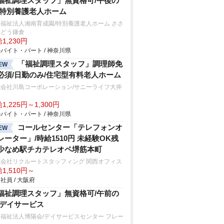
福祉調理スタッフ」無資格可/午後の
/特別養護老人ホーム
福祉法人湘南育成園/特別養護老人ホーム ささ
んどう鎌倉
1,230円
バイト・パート / 神奈川県
「福祉調理スタッフ」調理師免
EW
必須/日勤のみ/住宅型有料老人ホーム
式会社川島コーポレーション/サニーライフ大井
田
1,225円～1,300円
バイト・パート / 神奈川県
コールセンター「テレフォンオ
EW
レーター」/時給1510円 未経験OK残
少なめ駅チカテレオペ堺筋本町
式会社リクルートスタッフィング 関西オフィス
1,510円～
社員 / 大阪府
福祉調理スタッフ」無資格可/午前の
/デイサービス
福祉法人博陽会/デイサービスセンター フレー