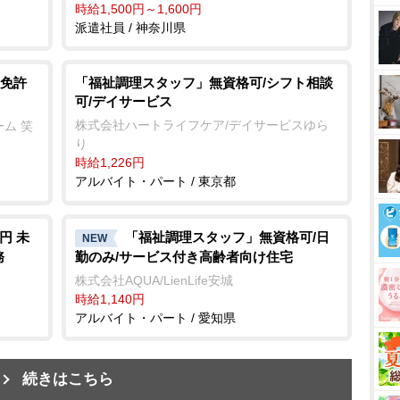
時給1,500円～1,600円
派遣社員 / 神奈川県
免許
「福祉調理スタッフ」無資格可/シフト相談
可/デイサービス
株式会社ハートライフケア/デイサービスゆら
ム 笑
り
時給1,226円
アルバイト・パート / 東京都
円 未
「福祉調理スタッフ」無資格可/日
NEW
務
勤のみ/サービス付き高齢者向け住宅
株式会社AQUA/LienLife安城
時給1,140円
アルバイト・パート / 愛知県
続きはこちら