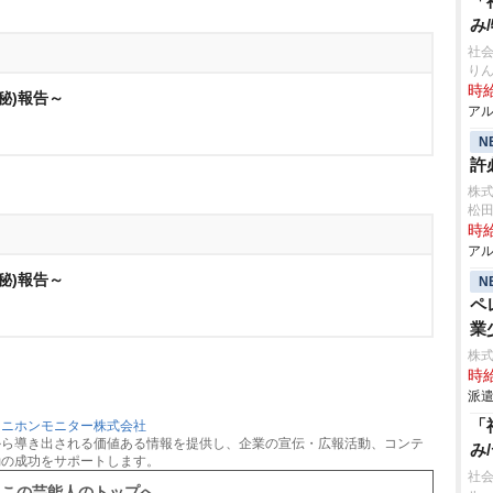
「
み
社会
り
時給
秘)報告～
アル
N
許
株
松
時給
アル
秘)報告～
N
ペ
業
株
時給
派遣
「
：
ニホンモニター株式会社
から導き出される価値ある情報を提供し、企業の宣伝・広報活動、コンテ
み
動の成功をサポートします。
社会
この芸能人のトップへ