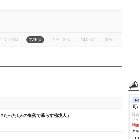
キング情報
TV出演
ドラマ出演
CM出演
歌詞
N
可
社会
!?たった1人の集落で暮らす秘境人」
ラ
時給
アル