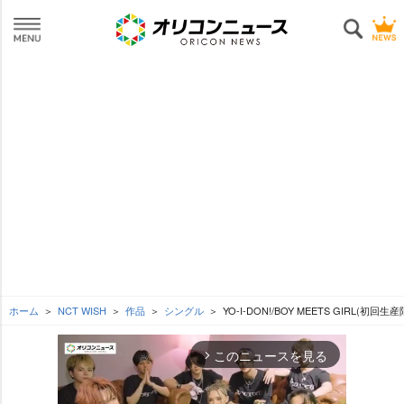
ホーム
NCT WISH
作品
シングル
YO-I-DON!/BOY MEETS GIRL(初回生産限
このニュースを見る
arrow_forward_ios