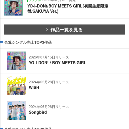
YO-I-DON!/BOY MEETS GIRL(初回生産限定
盤/SAKUYA Ver.)
作品一覧を見る
合算シングル売上TOP3作品
2026年07月15日リリース
YO-I-DON! / BOY MEETS GIRL
2024年02月28日リリース
WISH
2024年06月26日リリース
Songbird