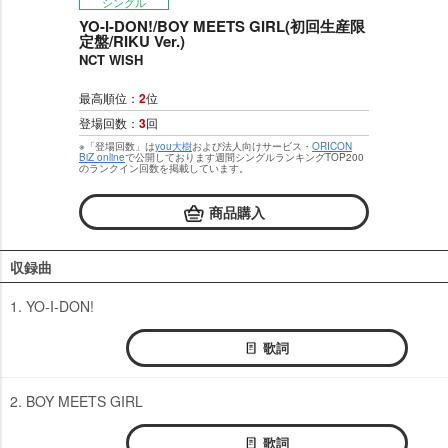
シングル
YO-I-DON!/BOY MEETS GIRL(初回生産限
定盤/RIKU Ver.)
NCT WISH
最高順位：
2
位
登場回数：
3
回
※「登場回数」は
you大樹
および法人向けサービス・
ORICON
BiZ online
で公開しております週間シングルランキングTOP200
のランクイン回数を掲載しています。
商品購入
収録曲
1. YO-I-DON!
歌詞
2. BOY MEETS GIRL
歌詞