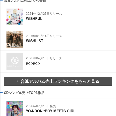
合算アルバム売上TOP3作品
2024年12月25日リリース
WISHFUL
2026年01月14日リリース
WISHLIST
2025年04月18日リリース
poppop
合算アルバム売上ランキングをもっと見る
CDシングル売上TOP3作品
2026年07月15日発売
YO-I-DON!/BOY MEETS GIRL