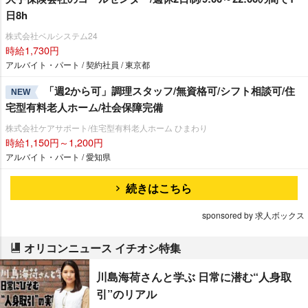
日8h
株式会社ベルシステム24
時給1,730円
アルバイト・パート / 契約社員 / 東京都
「週2から可」調理スタッフ/無資格可/シフト相談可/住
NEW
宅型有料老人ホーム/社会保障完備
株式会社ケアサポート/住宅型有料老人ホーム ひまわり
時給1,150円～1,200円
アルバイト・パート / 愛知県
続きはこちら
sponsored by 求人ボックス
オリコンニュース イチオシ特集
川島海荷さんと学ぶ 日常に潜む“人身取
引”のリアル