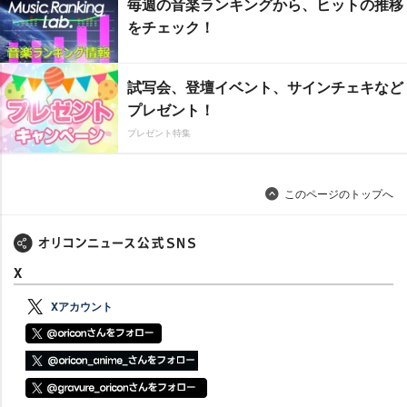
毎週の音楽ランキングから、ヒットの推移
をチェック！
試写会、登壇イベント、サインチェキなど
プレゼント！
プレゼント特集
このページのトップへ
X
Xアカウント