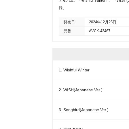
アルバム。「Wishful Winter」、「WISH(Jap
録。
発売日
2024年12月25日
品番
AVCK-43467
1. Wishful Winter
2. WISH(Japanese Ver.)
3. Songbird(Japanese Ver.)