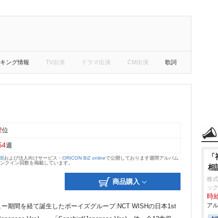
キング情報
TV出演
ドラマ出演
CM出演
歌詞
2
位
54
週
「
大樹
および法人向けサービス・
ORICON BiZ online
で公開しております週間アルバム
のランクイン回数を掲載しています。
相
株
商品購入
ッ
時給
アル
デビュー期間を経て誕生したボーイズグループ:NCT WISHの日本1st