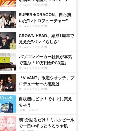
オリコンタイアップ特集
SUPER★DRAGON、自ら描
いた”レトロフューチャー”
オリコンタイアップ特集
CROWN HEAD、結成1周年で
見えた”バンドらしさ”
オリコンタイアップ特集
パソコンメーカー社員が本気
で選ぶ「10万円台PC3選」
オリコンタイアップ特集
『VIVANT』限定ウオッチ、プ
ロデューサーの感想は
オリコンタイアップ特集
自販機にピッ！ですぐに買え
ちゃう
（PR）ジハンピ
朝1分貼るだけ！ミルクピール
で一日中ずっとうるツヤ肌