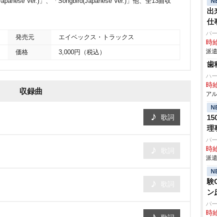
anese Ver.)」、「Songbird(Japanese Ver.)」他、全13曲収
N
出
仕
パ
発売元
エイベックス・トラックス
時給
派遣
価格
3,000円（税込）
歯
ハ
時給
収録曲
アル
N
歌詞
1
理
パ
時給
歌詞
派遣
N
験
歌詞
ン
パ
時給