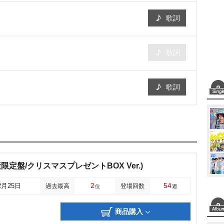
歌詞
歌詞
歌詞
産限定盤/クリスマスプレゼントBOX Ver.)
2
54
2月25日
過去最高
登場回数
位
週
商品購入