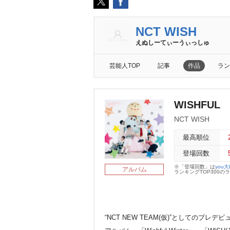
NCT WISH
えぬしーてぃーうぃっしゅ
芸能人TOP
記事
作品
ラン
WISHFUL
NCT WISH
最高順位
登場回数
※「登場回数」は
you
アルバム
ランキングTOP300
“NCT NEW TEAM(仮)”としてのプレ