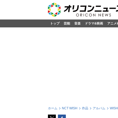
トップ
芸能
音楽
ドラマ&映画
アニメ
ホーム
NCT WISH
作品
アルバム
WISH