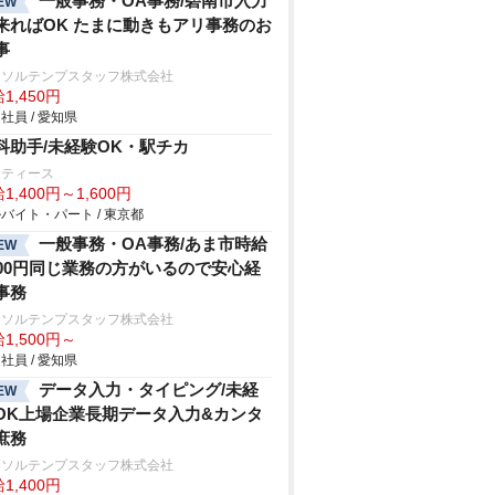
一般事務・OA事務/碧南市入力
EW
来ればOK たまに動きもアリ事務のお
事
ーソルテンプスタッフ株式会社
1,450円
社員 / 愛知県
科助手/未経験OK・駅チカ
ーティース
1,400円～1,600円
バイト・パート / 東京都
一般事務・OA事務/あま市時給
EW
500円同じ業務の方がいるので安心経
事務
ーソルテンプスタッフ株式会社
1,500円～
社員 / 愛知県
データ入力・タイピング/未経
EW
OK上場企業長期データ入力&カンタ
庶務
ーソルテンプスタッフ株式会社
1,400円