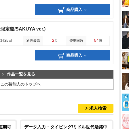
商品購入
定盤/SAKUYA ver.)
2
54
2月25日
過去最高
登場回数
位
週
商品購入
作品一覧を見る
この芸能人のトップへ
求人検索
短期可
データ入力・タイピング/ミドル世代活躍中