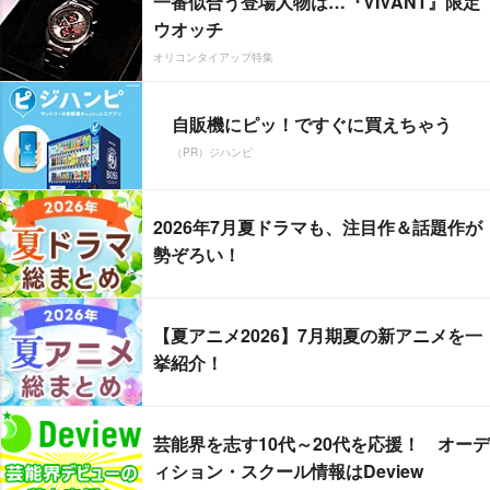
一番似合う登場人物は…『VIVANT』限定
ウオッチ
オリコンタイアップ特集
自販機にピッ！ですぐに買えちゃう
（PR）ジハンピ
2026年7月夏ドラマも、注目作＆話題作が
勢ぞろい！
【夏アニメ2026】7月期夏の新アニメを一
挙紹介！
芸能界を志す10代～20代を応援！ オーデ
ィション・スクール情報はDeview