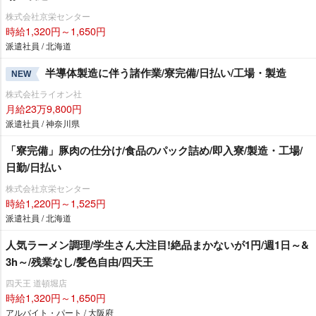
株式会社京栄センター
時給1,320円～1,650円
派遣社員 / 北海道
半導体製造に伴う諸作業/寮完備/日払い/工場・製造
NEW
株式会社ライオン社
月給23万9,800円
派遣社員 / 神奈川県
「寮完備」豚肉の仕分け/食品のパック詰め/即入寮/製造・工場/
日勤/日払い
株式会社京栄センター
時給1,220円～1,525円
派遣社員 / 北海道
人気ラーメン調理/学生さん大注目!絶品まかないが1円/週1日～&
3h～/残業なし/髪色自由/四天王
四天王 道頓堀店
時給1,320円～1,650円
アルバイト・パート / 大阪府