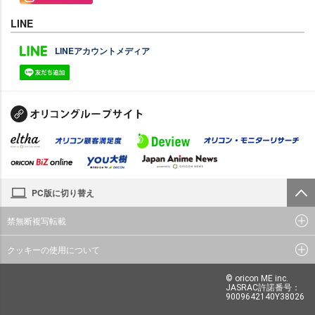
LINE
LINEアカウントメディア
PC版に切り替え
禁無断複写転載
クッキーの使用について
© oricon ME inc.
JASRAC許諾番号：
9009642140Y38026