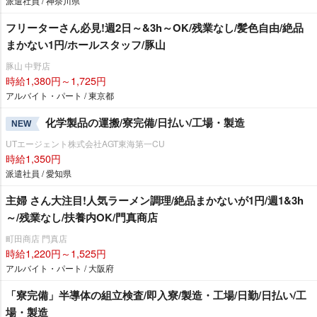
派遣社員 / 神奈川県
フリーターさん必見!週2日～&3h～OK/残業なし/髪色自由/絶品
まかない1円/ホールスタッフ/豚山
豚山 中野店
時給1,380円～1,725円
アルバイト・パート / 東京都
化学製品の運搬/寮完備/日払い/工場・製造
NEW
UTエージェント株式会社AGT東海第一CU
時給1,350円
派遣社員 / 愛知県
主婦 さん大注目!人気ラーメン調理/絶品まかないが1円/週1&3h
～/残業なし/扶養内OK/門真商店
町田商店 門真店
時給1,220円～1,525円
アルバイト・パート / 大阪府
「寮完備」半導体の組立検査/即入寮/製造・工場/日勤/日払い/工
場・製造