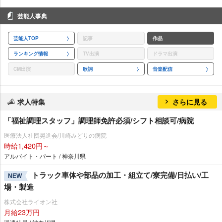
芸能人事典
芸能人TOP
記事
作品
ランキング情報
TV出演
ドラマ出演
CM出演
歌詞
音楽配信
求人特集
さらに見る
「福祉調理スタッフ」調理師免許必須/シフト相談可/病院
医療法人社団晃進会/川崎みどりの病院
時給1,420円～
アルバイト・パート / 神奈川県
トラック車体や部品の加工・組立て/寮完備/日払い/工
NEW
場・製造
株式会社ライオン社
月給23万円