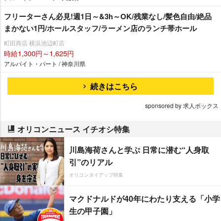
フリーターさん必見!週1日～&3h～OK/残業なし/髪色自由/絶品
まかない1円/ホールスタッフ/ラーメン店のランチ帯ホール
町田商店 横浜池辺町店
時給1,300円～1,625円
アルバイト・パート / 神奈川県
続きはこちら
sponsored by 求人ボックス
オリコンニュース イチオシ特集
川島海荷さんと学ぶ 日常に潜む“人身取
引”のリアル
オリコンタイアップ特集
マクドナルドが40年にわたり支える「小学
生の甲子園」