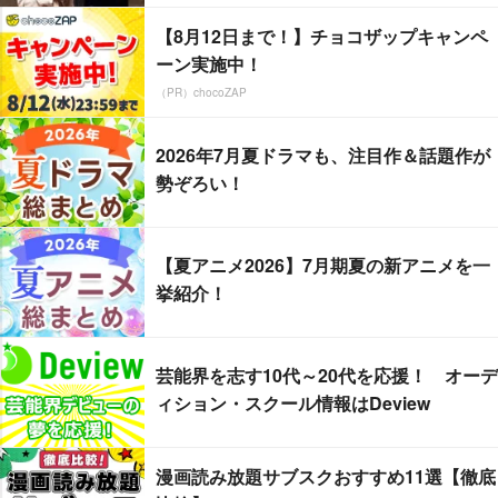
【8月12日まで！】チョコザップキャンペ
ーン実施中！
（PR）chocoZAP
2026年7月夏ドラマも、注目作＆話題作が
勢ぞろい！
【夏アニメ2026】7月期夏の新アニメを一
挙紹介！
芸能界を志す10代～20代を応援！ オーデ
ィション・スクール情報はDeview
漫画読み放題サブスクおすすめ11選【徹底