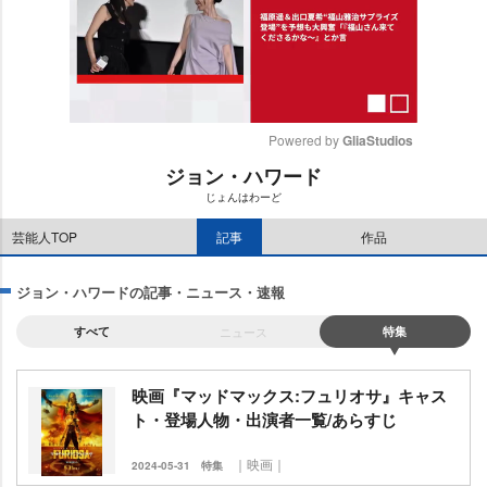
Powered by 
GliaStudios
ジョン・ハワード
M
じょんはわーど
u
t
芸能人TOP
記事
作品
e
ジョン・ハワードの記事・ニュース・速報
すべて
ニュース
特集
映画『マッドマックス:フュリオサ』キャス
ト・登場人物・出演者一覧/あらすじ
｜映画｜
2024-05-31
特集