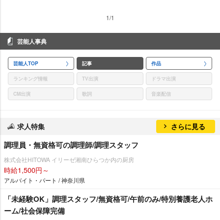
1/1
芸能人事典
芸能人TOP
記事
作品
ランキング情報
TV出演
ドラマ出演
CM出演
歌詞
音楽配信
求人特集
さらに見る
調理員・無資格可の調理師/調理スタッフ
株式会社HITOWA イリーゼ湘南ひらつか内の厨房
時給1,500円～
アルバイト・パート / 神奈川県
「未経験OK」調理スタッフ/無資格可/午前のみ/特別養護老人ホ
ーム/社会保障完備