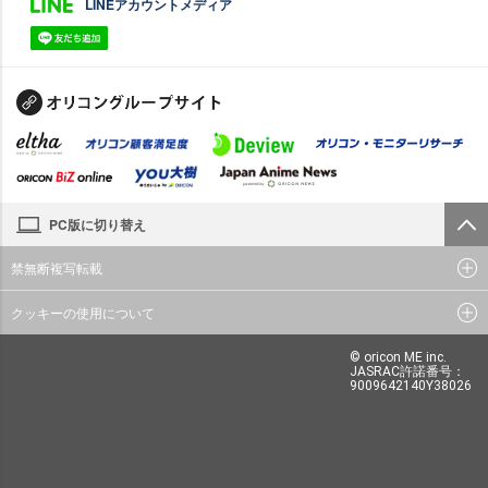
LINEアカウントメディア
PC版に切り替え
禁無断複写転載
クッキーの使用について
© oricon ME inc.
JASRAC許諾番号：
9009642140Y38026