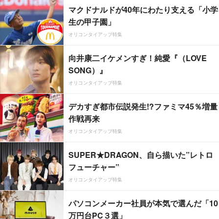
マクドナルドが40年にわたり支える「小学
生の甲子園」
オリコンタイアップ特集
向井康二イケメンすぎ！純愛『（LOVE
SONG）』
オリコンタイアップ特集
デカすぎ都市伝説発生!?ファミマ45％増量
作戦再来
オリコンタイアップ特集
SUPER★DRAGON、自ら描いた”レトロ
フューチャー”
オリコンタイアップ特集
パソコンメーカー社員が本気で選んだ「10
万円台PC３選」