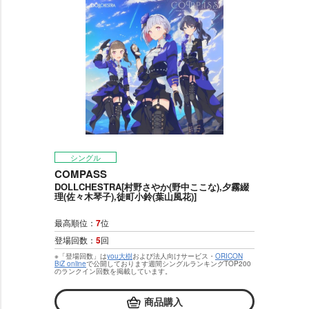
シングル
COMPASS
DOLLCHESTRA[村野さやか(野中ここな),夕霧綴
理(佐々木琴子),徒町小鈴(葉山風花)]
最高順位：
7
位
登場回数：
5
回
※「登場回数」は
you大樹
および法人向けサービス・
ORICON
BiZ online
で公開しております週間シングルランキングTOP200
のランクイン回数を掲載しています。
商品購入