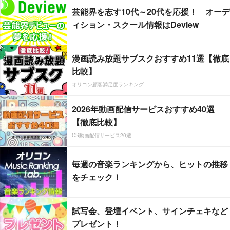
芸能界を志す10代～20代を応援！ オーデ
ィション・スクール情報はDeview
漫画読み放題サブスクおすすめ11選【徹底
比較】
オリコン顧客満足度ランキング
2026年動画配信サービスおすすめ40選
【徹底比較】
CS動画配信サービス20選
毎週の音楽ランキングから、ヒットの推移
をチェック！
試写会、登壇イベント、サインチェキなど
プレゼント！