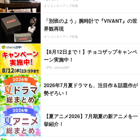
オリコンタイアップ特集
「別班のよう」腕時計で『VIVANT』の世
界観再現
オリコンタイアップ特集
【8月12日まで！】チョコザップキャンペ
ーン実施中！
（PR）chocoZAP
2026年7月夏ドラマも、注目作＆話題作が
勢ぞろい！
【夏アニメ2026】7月期夏の新アニメを一
挙紹介！