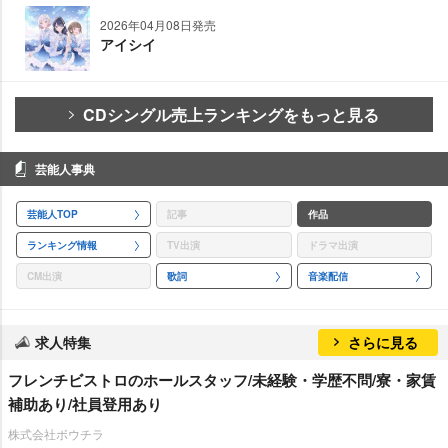
2026年04月08日発売
アイシイ
CDシングル売上ランキングをもっと見る
芸能人事典
芸能人TOP
記事
作品
ランキング情報
TV出演
ドラマ出演
CM出演
歌詞
音楽配信
求人特集
さらに見る
フレンチビストロのホールスタッフ/未経験・学歴不問/寮・家賃
補助あり/社員登用あり
株式会社ボウチラ