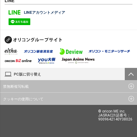
LINE
LINEアカウントメディア
PC版に切り替え
禁無断複写転載
クッキーの使用について
© oricon ME inc.
JASRAC許諾番号：
9009642140Y38026