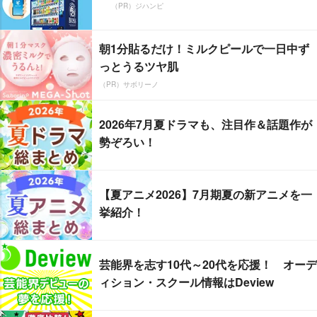
（PR）ジハンピ
朝1分貼るだけ！ミルクピールで一日中ず
っとうるツヤ肌
（PR）サボリーノ
2026年7月夏ドラマも、注目作＆話題作が
勢ぞろい！
【夏アニメ2026】7月期夏の新アニメを一
挙紹介！
芸能界を志す10代～20代を応援！ オーデ
ィション・スクール情報はDeview