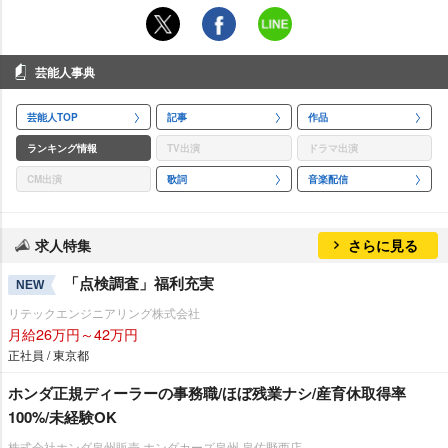
芸能人事典
芸能人TOP
記事
作品
ランキング情報
TV出演
ドラマ出演
CM出演
歌詞
音楽配信
求人特集
さらに見る
「点検調査」福利充実
NEW
リテックエンジニアリング株式会社
月給26万円～42万円
正社員 / 東京都
ホンダ正規ディーラーの事務職/ほぼ残業ナシ/産育休取得率
100%/未経験OK
株式会社ホンダ泉州販売 ホンダカーズ泉州 泉佐野西店