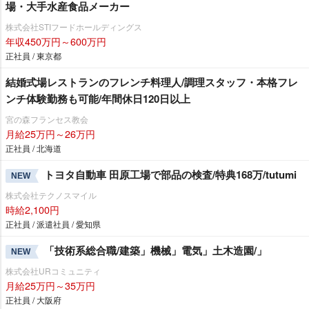
場・大手水産食品メーカー
株式会社STIフードホールディングス
年収450万円～600万円
正社員 / 東京都
結婚式場レストランのフレンチ料理人/調理スタッフ・本格フレ
ンチ体験勤務も可能/年間休日120日以上
宮の森フランセス教会
月給25万円～26万円
正社員 / 北海道
トヨタ自動車 田原工場で部品の検査/特典168万/tutumi
NEW
株式会社テクノスマイル
時給2,100円
正社員 / 派遣社員 / 愛知県
「技術系総合職/建築」機械」電気」土木造園/」
NEW
株式会社URコミュニティ
月給25万円～35万円
正社員 / 大阪府