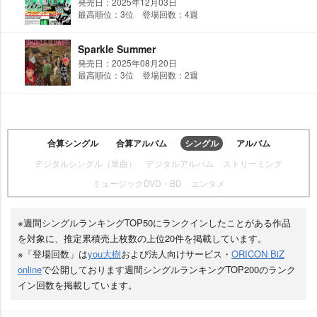
発売日：2025年12月03日
最高順位：3位 登場回数：4週
Sparkle Summer
発売日：2025年08月20日
最高順位：3位 登場回数：2週
合算シングル
合算アルバム
シングル
アルバム
デジタルシングル（単曲）
デジタルアルバム
ストリーミング
ミュージックDVD・BD
エンタメ
※週間シングルランキングTOP50にランクインしたことがある作品
を対象に、推定累積売上枚数の上位20件を掲載しています。
※「登場回数」は
you大樹
および法人向けサービス・
ORICON BiZ
online
で公開しております週間シングルランキングTOP200のランク
イン回数を掲載しています。