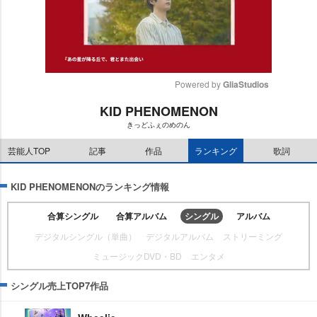
Powered by 
GliaStudios
KID PHENOMENON
M
きっどふぇのめのん
u
t
芸能人TOP
記事
作品
ランキング
歌詞
e
KID PHENOMENONのランキング情報
合算シングル
合算アルバム
シングル
アルバム
デジタルシングル（単曲）
デジタルアルバム
ストリーミング
ミュージックDVD・BD
エンタメ
シングル売上TOP7作品