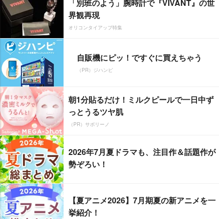
「別班のよう」腕時計で『VIVANT』の世
界観再現
オリコンタイアップ特集
自販機にピッ！ですぐに買えちゃう
（PR）ジハンピ
朝1分貼るだけ！ミルクピールで一日中ず
っとうるツヤ肌
（PR）サボリーノ
2026年7月夏ドラマも、注目作＆話題作が
勢ぞろい！
【夏アニメ2026】7月期夏の新アニメを一
挙紹介！