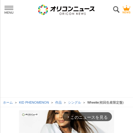
ホーム
KID PHENOMENON
作品
シングル
Wheelie(初回生産限定盤)
このニュースを見る
arrow_forward_ios