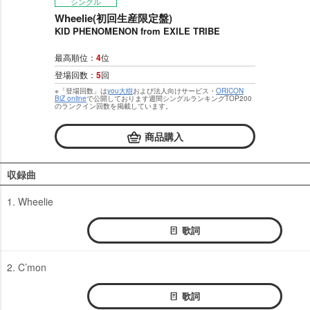
シングル
Wheelie(初回生産限定盤)
KID PHENOMENON from EXILE TRIBE
最高順位：
4
位
登場回数：
5
回
※「登場回数」は
you大樹
および法人向けサービス・
ORICON
BiZ online
で公開しております週間シングルランキングTOP200
のランクイン回数を掲載しています。
商品購入
収録曲
1. Wheelie
歌詞
2. C’mon
歌詞