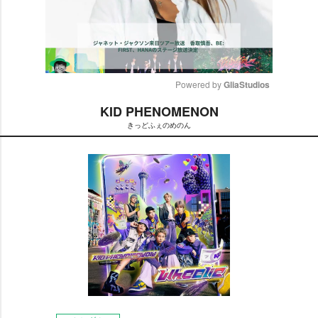
Powered by 
GliaStudios
KID PHENOMENON
M
きっどふぇのめのん
u
t
e