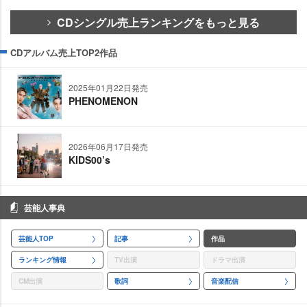
CDシングル売上ランキングをもっと見る
CDアルバム売上TOP2作品
2025年01月22日発売
PHENOMENON
2026年06月17日発売
KIDS00’s
芸能人事典
芸能人TOP
記事
作品
ランキング情報
TV出演
ドラマ出演
CM出演
歌詞
音楽配信