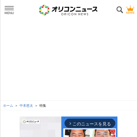
ホーム
中本悠太
特集
このニュースを見る
arrow_forward_ios