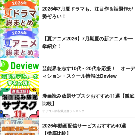
2026年7月夏ドラマも、注目作＆話題作が
勢ぞろい！
【夏アニメ2026】7月期夏の新アニメを一
挙紹介！
芸能界を志す10代～20代を応援！ オーデ
ィション・スクール情報はDeview
漫画読み放題サブスクおすすめ11選【徹底
比較】
オリコン顧客満足度ランキング
2026年動画配信サービスおすすめ40選
【徹底比較】