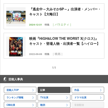
『逃走中～大みそかSP～』出演者・メンバー・
キャスト【大晦日】
｜バラエティ｜
2024-12-31
特集
映画『HiGH&LOW THE WORST X(クロス)』
キャスト・登場人物・出演者一覧【ハイロー】
｜映画｜
2022-09-06
特集
1/1
芸能人事典
芸能人TOP
記事
作品
ランキング情報
TV出演
ドラマ出演
CM出演
歌詞
音楽配信