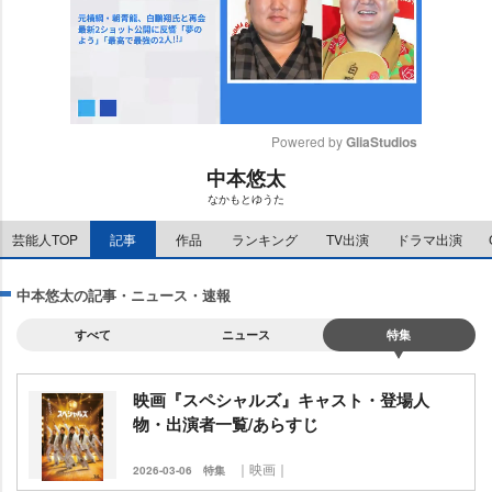
Powered by 
GliaStudios
中本悠太
M
なかもとゆうた
u
t
芸能人TOP
記事
作品
ランキング
TV出演
ドラマ出演
e
中本悠太の記事・ニュース・速報
すべて
ニュース
特集
映画『スペシャルズ』キャスト・登場人
物・出演者一覧/あらすじ
｜映画｜
2026-03-06
特集