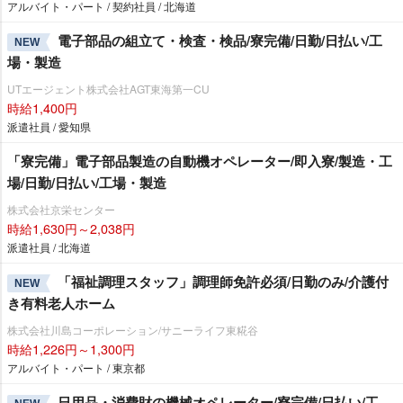
アルバイト・パート / 契約社員 / 北海道
電子部品の組立て・検査・検品/寮完備/日勤/日払い/工
NEW
場・製造
UTエージェント株式会社AGT東海第一CU
時給1,400円
派遣社員 / 愛知県
「寮完備」電子部品製造の自動機オペレーター/即入寮/製造・工
場/日勤/日払い/工場・製造
株式会社京栄センター
時給1,630円～2,038円
派遣社員 / 北海道
「福祉調理スタッフ」調理師免許必須/日勤のみ/介護付
NEW
き有料老人ホーム
株式会社川島コーポレーション/サニーライフ東糀谷
時給1,226円～1,300円
アルバイト・パート / 東京都
日用品・消費財の機械オペレーター/寮完備/日払い/工