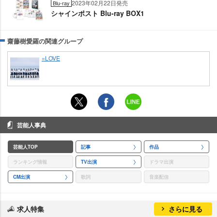
2023年02月22日発売
Blu-ray
シャインポスト Blu-ray BOX1
齋藤樹愛羅の関連グループ
=LOVE
芸能人事典
芸能人TOP
記事
作品
ランキング情報
TV出演
ドラマ出演
CM出演
歌詞
音楽配信
求人特集
さらに見る