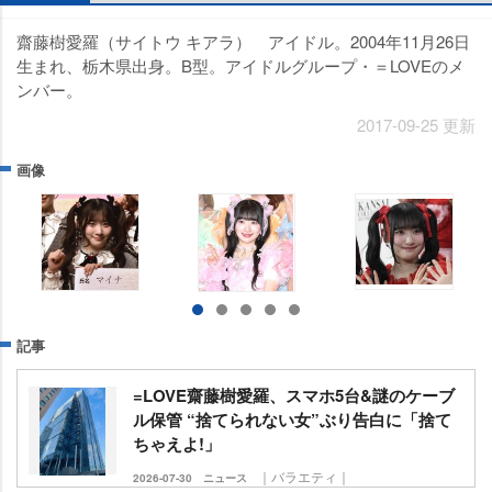
齋藤樹愛羅（サイトウ キアラ） アイドル。2004年11月26日
生まれ、栃木県出身。B型。アイドルグループ・＝LOVEのメ
ンバー。
2017-09-25 更新
画像
記事
=LOVE齋藤樹愛羅、スマホ5台&謎のケーブ
ル保管 “捨てられない女”ぶり告白に「捨て
ちゃえよ!」
｜バラエティ｜
2026-07-30
ニュース