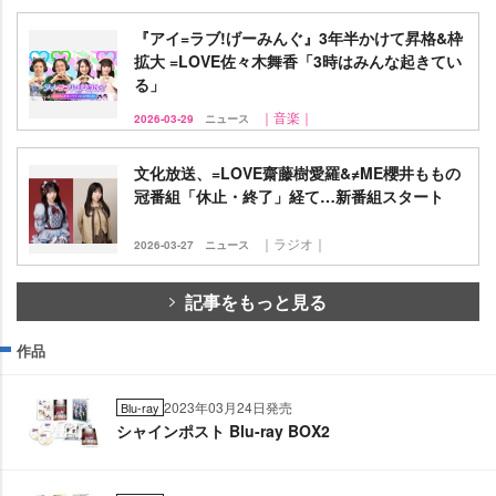
『アイ=ラブ!げーみんぐ』3年半かけて昇格&枠
拡大 =LOVE佐々木舞香「3時はみんな起きてい
る」
｜音楽｜
2026-03-29
ニュース
文化放送、=LOVE齋藤樹愛羅&≠ME櫻井ももの
冠番組「休止・終了」経て…新番組スタート
｜ラジオ｜
2026-03-27
ニュース
記事をもっと見る
作品
2023年03月24日発売
Blu-ray
シャインポスト Blu-ray BOX2