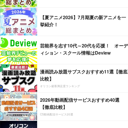
【夏アニメ2026】7月期夏の新アニメを一
挙紹介！
芸能界を志す10代～20代を応援！ オーデ
ィション・スクール情報はDeview
漫画読み放題サブスクおすすめ11選【徹底
比較】
オリコン顧客満足度ランキング
2026年動画配信サービスおすすめ40選
【徹底比較】
CS動画配信サービス20選