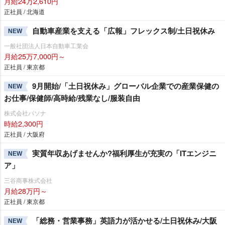
月給24万2,610円
正社員 / 北海道
自動車産業を支える「広報」フレックス制/土日祝休み
NEW
一般社団法人日本自動車工業会
月給25万7,000円～
正社員 / 東京都
9月開始/「土日祝休み」グローバル企業での産業保健の
NEW
お仕事/保健師/高時給/残業なし/服装自由
株式会社パソナ
時給2,300円
正社員 / 大阪府
実質年収あげませんか?福利厚生が充実の「ITエンジニ
NEW
ア」
三谷商事株式会社
月給28万円～
正社員 / 東京都
「総務・営業事務」英語力が活かせる/土日祝休み/大阪
NEW