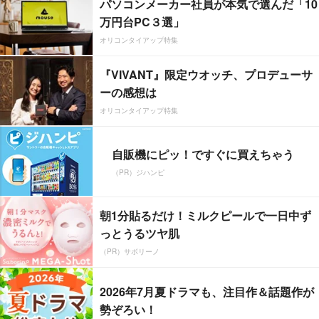
パソコンメーカー社員が本気で選んだ「10
万円台PC３選」
オリコンタイアップ特集
『VIVANT』限定ウオッチ、プロデューサ
ーの感想は
オリコンタイアップ特集
自販機にピッ！ですぐに買えちゃう
（PR）ジハンピ
朝1分貼るだけ！ミルクピールで一日中ず
っとうるツヤ肌
（PR）サボリーノ
2026年7月夏ドラマも、注目作＆話題作が
勢ぞろい！