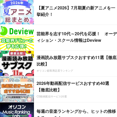
【夏アニメ2026】7月期夏の新アニメを一
挙紹介！
芸能界を志す10代～20代を応援！ オーデ
ィション・スクール情報はDeview
漫画読み放題サブスクおすすめ11選【徹底
比較】
オリコン顧客満足度ランキング
2026年動画配信サービスおすすめ40選
【徹底比較】
CS動画配信サービス20選
毎週の音楽ランキングから、ヒットの推移