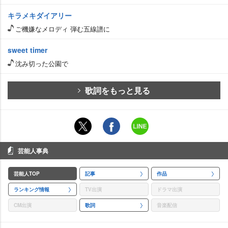
キラメキダイアリー
ご機嫌なメロディ 弾む五線譜に
sweet timer
沈み切った公園で
歌詞をもっと見る
芸能人事典
芸能人TOP
記事
作品
ランキング情報
TV出演
ドラマ出演
CM出演
歌詞
音楽配信