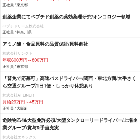
正社員 / 東京都
創薬企業にてペプチド創薬の薬効薬理研究/オンコロジー領域
ペプチドリーム株式会社
正社員 / 神奈川県
アミノ酸・食品原料の品質保証/原料商社
株式会社サンクト
年収600万円～800万円
正社員 / 東京都
「普免で応募可」高速バスドライバー/関西・東北方面/大手さく
ら交通グループ/1日1便・しっかり休憩あり
株式会社AT LINER
月給29万円～45万円
正社員 / 大阪府
危険物乙4&大型免許必須/大型タンクローリードライバー/上場企
業グループ/賞与&手当充実
株式会社エネックス