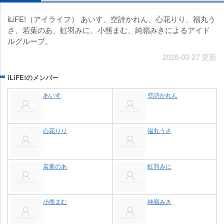
iLiFE!（アイライフ） あいす、空詩かれん、心花りり、福丸う
さ、若葉のあ、虹羽みに、小熊まむ、純嶺みきによるアイド
ルグループ。
2026-03-27 更新
iLiFE!のメンバー
あいす
空詩かれん
心花りり
福丸うさ
若葉のあ
虹羽みに
小熊まむ
純嶺みき