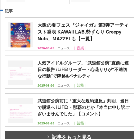
記事
大阪の夏フェス『ジャイガ』第3弾アーティ
スト発表 KAWAII LAB.勢ずらり Creepy
Nuts、MAZZELも【一覧】
｜音楽｜
2026-03-25
ニュース
人気アイドルグループ、“武道館公演”直前に連
日の報告 iLiFE!リーダー・心花りりが“不適切
な行動”で降格&ペナルティ
｜芸能｜
2025-08-26
ニュース
武道館公演前に「重大な規約違反」判明、当日
で脱退へ iLiFE!・那覇のどか「本当に申し訳ご
ざいませんでした」【コメント】
｜芸能｜
2025-08-25
ニュース
記事をもっと見る