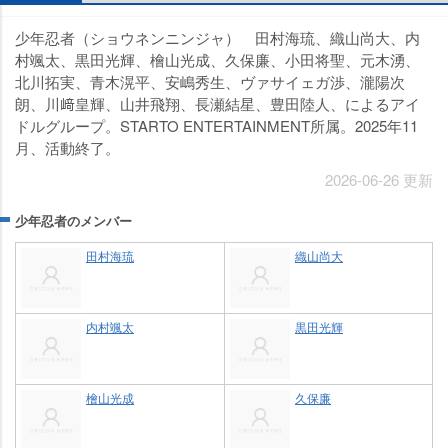
少年忍者（ショウネンニンジャ） 田村海琉、織山尚大、内
村颯太、黒田光輝、檜山光成、久保廉、小田将聖、元木湧、
北川拓実、青木滉平、安嶋秀生、ヴァサイェガ渉、瀧陽次
朗、川﨑皇輝、山井飛翔、長瀬結星、豊田陸人、によるアイ
ドルグループ。STARTO ENTERTAINMENT所属。2025年11
月、活動終了。
2026-06-26 更新
少年忍者のメンバー
田村海琉
織山尚大
内村颯太
黒田光輝
檜山光成
久保廉