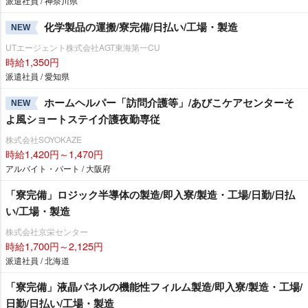
派遣社員 / 神奈川県
化学製品の運搬/寮完備/日払い/工場・製造
NEW
UTエージェント株式会社AGT東海第一CU
時給1,350円
派遣社員 / 愛知県
ホームヘルパー「訪問介護等」/あびこケアセンターそ
NEW
よ風ショートステイ介護夜勤専従
株式会社SOYOKAZE
時給1,420円～1,470円
アルバイト・パート / 大阪府
「寮完備」ロジック半導体の製造/即入寮/製造・工場/日勤/日払
い/工場・製造
株式会社京栄センター
時給1,700円～2,125円
派遣社員 / 北海道
「寮完備」液晶パネルの機能性フィルム製造/即入寮/製造・工場/
日勤/日払い/工場・製造