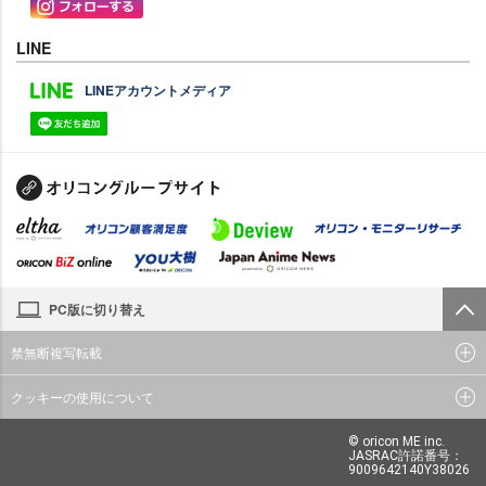
LINE
LINEアカウントメディア
PC版に切り替え
禁無断複写転載
クッキーの使用について
© oricon ME inc.
JASRAC許諾番号：
9009642140Y38026