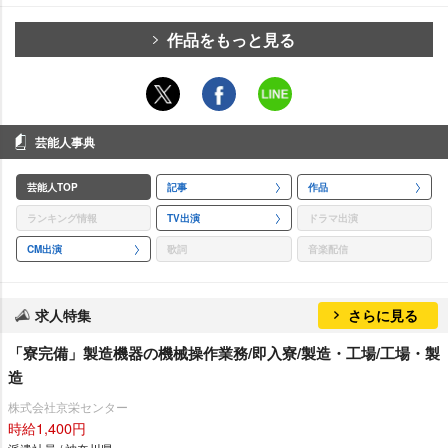
作品をもっと見る
芸能人事典
芸能人TOP
記事
作品
ランキング情報
TV出演
ドラマ出演
CM出演
歌詞
音楽配信
求人特集
さらに見る
「寮完備」製造機器の機械操作業務/即入寮/製造・工場/工場・製
造
株式会社京栄センター
時給1,400円