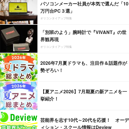
パソコンメーカー社員が本気で選んだ「10
万円台PC３選」
オリコンタイアップ特集
「別班のよう」腕時計で『VIVANT』の世
界観再現
オリコンタイアップ特集
2026年7月夏ドラマも、注目作＆話題作が
勢ぞろい！
【夏アニメ2026】7月期夏の新アニメを一
挙紹介！
芸能界を志す10代～20代を応援！ オーデ
ィション・スクール情報はDeview