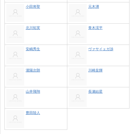
小田将聖
元木湧
北川拓実
青木滉平
安嶋秀生
ヴァサイェガ渉
瀧陽次朗
川崎皇輝
山井飛翔
長瀬結星
豊田陸人