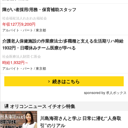
障がい者採用/用務・保育補助スタッフ
社会福祉法人わおわお福祉会
年収127万9,200円
アルバイト・パート / 東京都
介護老人保健施設の作業療法士/多職種と支える生活期リハ時給
1932円・日曜休みチーム医療が学べる
社会医療法人財団 仁医会
時給1,932円～
アルバイト・パート / 東京都
続きはこちら
sponsored by 求人ボックス
オリコンニュース イチオシ特集
川島海荷さんと学ぶ 日常に潜む“人身取
引”のリアル