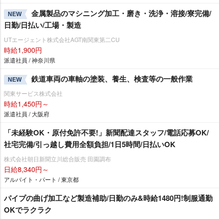
金属製品のマシニング加工・磨き・洗浄・溶接/寮完備/
NEW
日勤/日払い/工場・製造
UTエージェント株式会社AGT南関東第二CU
時給1,900円
派遣社員 / 神奈川県
鉄道車両の車軸の塗装、養生、検査等の一般作業
NEW
関東サービス株式会社
時給1,450円～
派遣社員 / 大阪府
「未経験OK・原付免許不要!」新聞配達スタッフ/電話応募OK/
社宅完備/引っ越し費用全額負担/1日5時間/日払いOK
株式会社朝日新聞立川総合販売 田園調布
日給8,340円～
アルバイト・パート / 東京都
パイプの曲げ加工など製造補助/日勤のみ&時給1480円!制服通勤
OKでラクラク