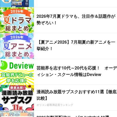
2026年7月夏ドラマも、注目作＆話題作が
勢ぞろい！
【夏アニメ2026】7月期夏の新アニメを一
挙紹介！
芸能界を志す10代～20代を応援！ オーデ
ィション・スクール情報はDeview
漫画読み放題サブスクおすすめ11選【徹底
比較】
オリコン顧客満足度ランキング