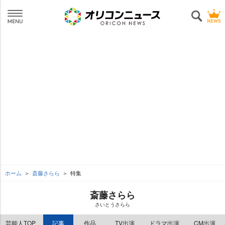
ホーム
斎藤さらら
特集
斎藤さらら
さいとうさらら
芸能人TOP
記事
作品
TV出演
ドラマ出演
CM出演