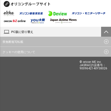
PC版に切り替え
禁無断複写転載
クッキーの使用について
© oricon ME inc.
JASRAC許諾番号：
9009642140Y38026