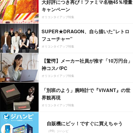
大好評につき再び！ファミマ名物45％増量
キャンペーン
オリコンタイアップ特集
SUPER★DRAGON、自ら描いた”レトロ
フューチャー”
オリコンタイアップ特集
【驚愕】メーカー社員が推す「10万円台」
神コスパPC
オリコンタイアップ特集
「別班のよう」腕時計で『VIVANT』の世
界観再現
オリコンタイアップ特集
自販機にピッ！ですぐに買えちゃう
（PR）ジハンピ