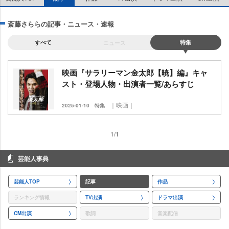
斎藤さららの記事・ニュース・速報
すべて
ニュース
特集
映画『サラリーマン金太郎【暁】編』キャ
スト・登場人物・出演者一覧/あらすじ
｜映画｜
2025-01-10
特集
1/1
芸能人事典
芸能人TOP
記事
作品
ランキング情報
TV出演
ドラマ出演
CM出演
歌詞
音楽配信