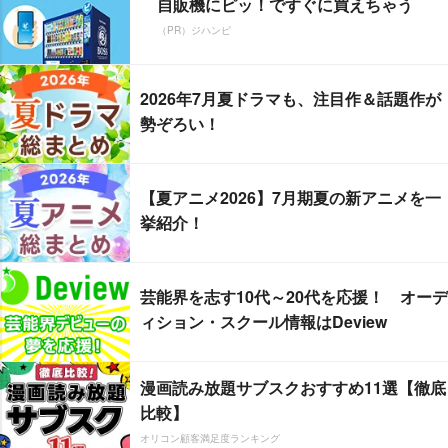
自販機にピッ！ですぐに買えちゃう
（PR）ジハンピ
2026年7月夏ドラマも、注目作＆話題作が
勢ぞろい！
【夏アニメ2026】7月期夏の新アニメを一
挙紹介！
芸能界を志す10代～20代を応援！ オーデ
ィション・スクール情報はDeview
漫画読み放題サブスクおすすめ11選【徹底
比較】
オリコン顧客満足度ランキング