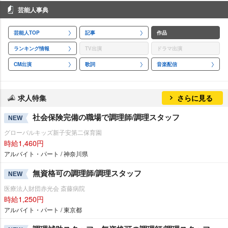
芸能人事典
芸能人TOP
記事
作品
ランキング情報
TV出演
ドラマ出演
CM出演
歌詞
音楽配信
求人特集
さらに見る
社会保険完備の職場で調理師/調理スタッフ
NEW
グローバルキッズ新子安第二保育園
時給1,460円
アルバイト・パート / 神奈川県
無資格可の調理師/調理スタッフ
NEW
医療法人財団赤光会 斎藤病院
時給1,250円
アルバイト・パート / 東京都