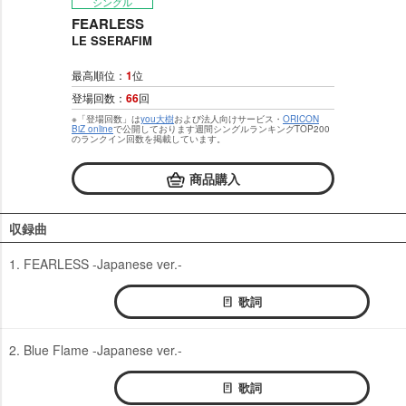
シングル
FEARLESS
LE SSERAFIM
最高順位：
1
位
登場回数：
66
回
※「登場回数」は
you大樹
および法人向けサービス・
ORICON
BiZ online
で公開しております週間シングルランキングTOP200
のランクイン回数を掲載しています。
商品購入
収録曲
1. FEARLESS -Japanese ver.-
歌詞
2. Blue Flame -Japanese ver.-
歌詞