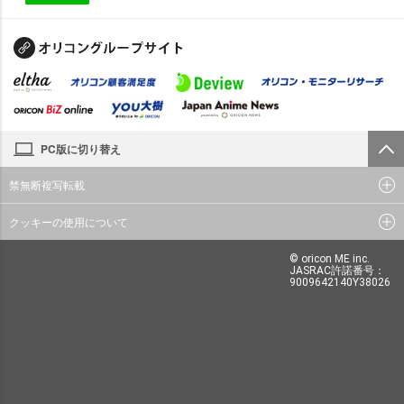
PC版に切り替え
禁無断複写転載
クッキーの使用について
© oricon ME inc.
JASRAC許諾番号：
9009642140Y38026