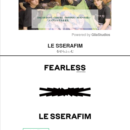
Powered by 
GliaStudios
LE SSERAFIM
M
るせらふぃむ
u
t
e