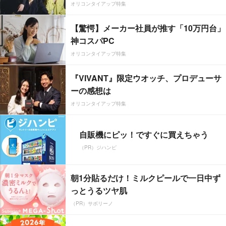
オリコンタイアップ特集
【驚愕】メーカー社員が推す「10万円台」
神コスパPC
オリコンタイアップ特集
『VIVANT』限定ウオッチ、プロデューサ
ーの感想は
オリコンタイアップ特集
自販機にピッ！ですぐに買えちゃう
（PR）ジハンピ
朝1分貼るだけ！ミルクピールで一日中ず
っとうるツヤ肌
（PR）サボリーノ