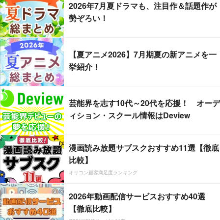
2026年7月夏ドラマも、注目作＆話題作が
勢ぞろい！
【夏アニメ2026】7月期夏の新アニメを一
挙紹介！
芸能界を志す10代～20代を応援！ オーデ
ィション・スクール情報はDeview
漫画読み放題サブスクおすすめ11選【徹底
比較】
オリコン顧客満足度ランキング
2026年動画配信サービスおすすめ40選
【徹底比較】