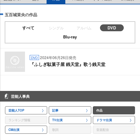
五百城茉央の作品
すべて
DVD
シングル
アルバム
Blu-ray
2024年06月26日発売
DVD
『ふしぎ駄菓子屋 銭天堂』歌う銭天堂
芸能人事典
芸能人TOP
記事
作品
ランキング情報
TV出演
ドラマ出演
CM出演
歌詞
音楽配信