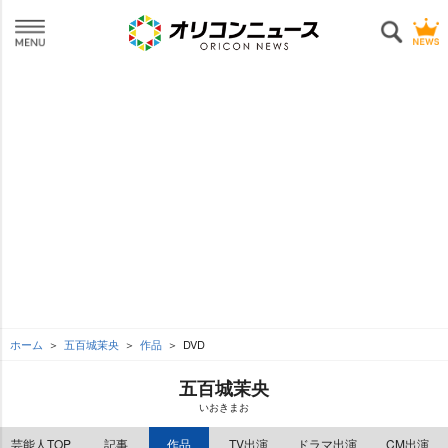
ホーム
五百城茉央
作品
DVD
五百城茉央
いおきまお
芸能人TOP
記事
作品
TV出演
ドラマ出演
CM出演