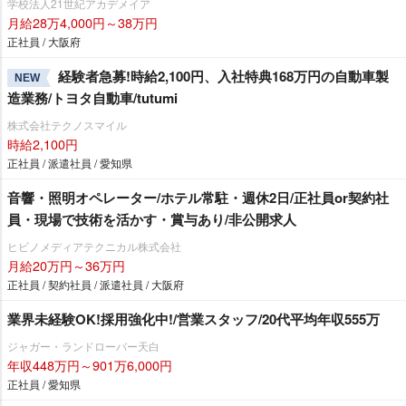
学校法人21世紀アカデメイア
月給28万4,000円～38万円
正社員 / 大阪府
経験者急募!時給2,100円、入社特典168万円の自動車製
NEW
造業務/トヨタ自動車/tutumi
株式会社テクノスマイル
時給2,100円
正社員 / 派遣社員 / 愛知県
音響・照明オペレーター/ホテル常駐・週休2日/正社員or契約社
員・現場で技術を活かす・賞与あり/非公開求人
ヒビノメディアテクニカル株式会社
月給20万円～36万円
正社員 / 契約社員 / 派遣社員 / 大阪府
業界未経験OK!採用強化中!/営業スタッフ/20代平均年収555万
ジャガー・ランドローバー天白
年収448万円～901万6,000円
正社員 / 愛知県