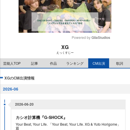
Powered by 
GliaStudios
XG
M
えっくすじー
u
t
芸能人TOP
記事
作品
ランキング
CM出演
歌詞
e
XGのCM出演情報
2026-06
2026-06-20
カシオ計算機『G-SHOCK』
Your Beat, Your Life. 「Your Beat, Your Life. XG & Yuto Horigome」
篇