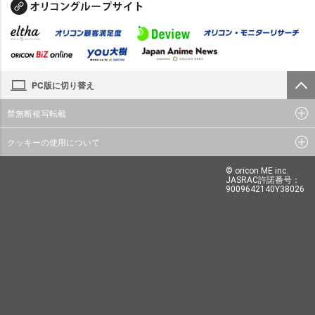
PC版に切り替え
禁無断複写転載
クッキーの使用について
© oricon ME inc.
JASRAC許諾番号：
9009642140Y38026