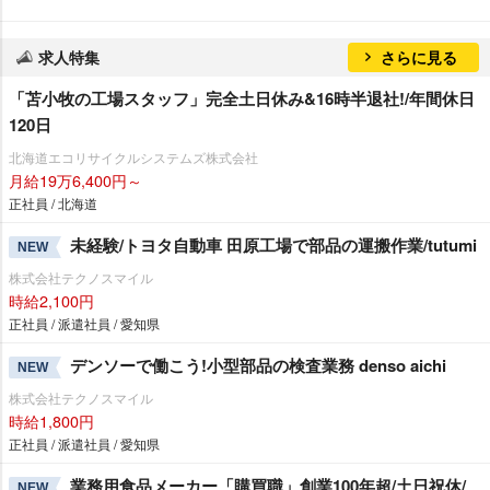
求人特集
さらに見る
「苫小牧の工場スタッフ」完全土日休み&16時半退社!/年間休日
120日
北海道エコリサイクルシステムズ株式会社
月給19万6,400円～
正社員 / 北海道
未経験/トヨタ自動車 田原工場で部品の運搬作業/tutumi
NEW
株式会社テクノスマイル
時給2,100円
正社員 / 派遣社員 / 愛知県
デンソーで働こう!小型部品の検査業務 denso aichi
NEW
株式会社テクノスマイル
時給1,800円
正社員 / 派遣社員 / 愛知県
業務用食品メーカー「購買職」創業100年超/土日祝休/
NEW