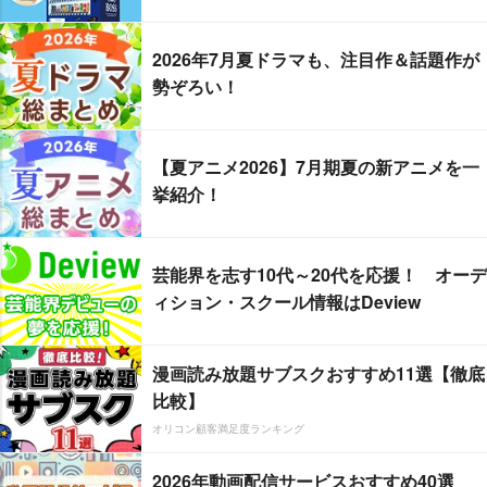
2026年7月夏ドラマも、注目作＆話題作が
勢ぞろい！
【夏アニメ2026】7月期夏の新アニメを一
挙紹介！
芸能界を志す10代～20代を応援！ オーデ
ィション・スクール情報はDeview
漫画読み放題サブスクおすすめ11選【徹底
比較】
オリコン顧客満足度ランキング
2026年動画配信サービスおすすめ40選