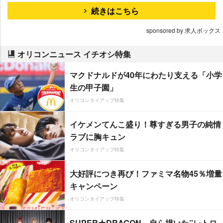
続きはこちら
sponsored by 求人ボックス
オリコンニュース イチオシ特集
マクドナルドが40年にわたり支える「小学
生の甲子園」
オリコンタイアップ特集
イケメンてんこ盛り！尊すぎる男子の純情
ラブに胸キュン
オリコンタイアップ特集
大好評につき再び！ファミマ名物45％増量
キャンペーン
オリコンタイアップ特集
SUPER★DRAGON、自ら描いた”レトロ