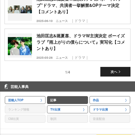
ブ”ドラマ、共演者一挙解禁&OPテーマ決定
【コメントあり】
｜ドラマ｜
2025-06-10
ニュース
池田匡志&堀夏喜、ドラマW主演決定 ボーイズ
ラブ『雨上がりの僕らについて』実写化【コメ
ントあり】
｜ドラマ｜
2025-05-26
ニュース
1/4
次へ
芸能人事典
芸能人TOP
記事
作品
ランキング情報
TV出演
ドラマ出演
CM出演
歌詞
音楽配信