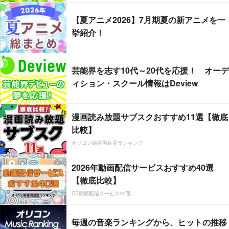
【夏アニメ2026】7月期夏の新アニメを一
挙紹介！
芸能界を志す10代～20代を応援！ オーデ
ィション・スクール情報はDeview
漫画読み放題サブスクおすすめ11選【徹底
比較】
オリコン顧客満足度ランキング
2026年動画配信サービスおすすめ40選
【徹底比較】
CS動画配信サービス20選
毎週の音楽ランキングから、ヒットの推移