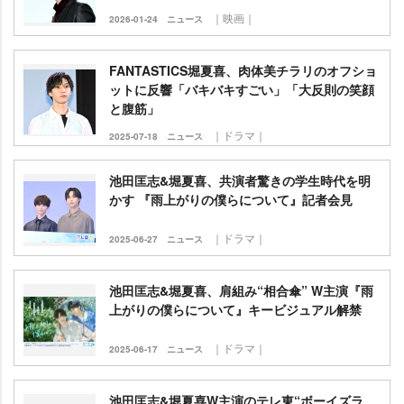
｜映画｜
2026-01-24
ニュース
FANTASTICS堀夏喜、肉体美チラリのオフショ
ットに反響「バキバキすごい」「大反則の笑顔
と腹筋」
｜ドラマ｜
2025-07-18
ニュース
池田匡志&堀夏喜、共演者驚きの学生時代を明
かす 『雨上がりの僕らについて』記者会見
｜ドラマ｜
2025-06-27
ニュース
池田匡志&堀夏喜、肩組み“相合傘” W主演『雨
上がりの僕らについて』キービジュアル解禁
｜ドラマ｜
2025-06-17
ニュース
池田匡志&堀夏喜W主演のテレ東“ボーイズラ