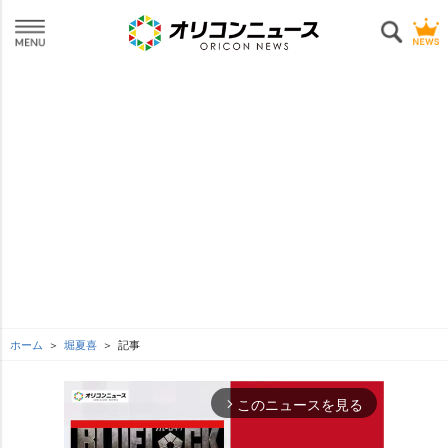
ホーム
堀夏喜
記事
このニュースを見る
arrow_forward_ios