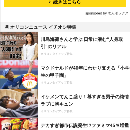
続きはこちら
sponsored by 求人ボックス
オリコンニュース イチオシ特集
川島海荷さんと学ぶ 日常に潜む“人身取
引”のリアル
オリコンタイアップ特集
マクドナルドが40年にわたり支える「小学
生の甲子園」
オリコンタイアップ特集
イケメンてんこ盛り！尊すぎる男子の純情
ラブに胸キュン
オリコンタイアップ特集
デカすぎ都市伝説発生!?ファミマ45％増量