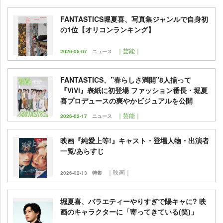
FANTASTICS堀夏喜、写真集ジャンルで自身初
の1位【オリコンランキング】
｜芸能｜
2026-05-07
ニュース
FANTASTICS、”春らしさ満開”8人揃って
『ViVi』表紙に初登場 ファッション番長・堀夏
喜プロデュースの爽やかビジュアルを公開
｜芸能｜
2026-02-17
ニュース
映画『純愛上等!』キャスト・登場人物・出演者
一覧/あらすじ
｜映画｜
2026-02-13
特集
堀夏喜、バラエティーやりすぎで陽キャに? 映
画のキャラクターに「寄ってきている(笑)」