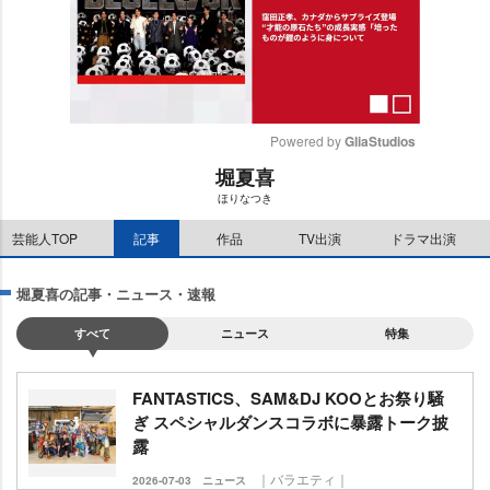
Powered by 
GliaStudios
堀夏喜
M
ほりなつき
u
t
芸能人TOP
記事
作品
TV出演
ドラマ出演
e
堀夏喜の記事・ニュース・速報
すべて
ニュース
特集
FANTASTICS、SAM&DJ KOOとお祭り騒
ぎ スペシャルダンスコラボに暴露トーク披
露
｜バラエティ｜
2026-07-03
ニュース