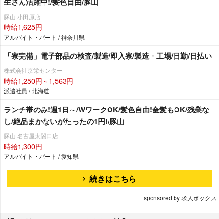
生さん活躍中!/髪色自由/豚山
豚山 小田原店
時給1,625円
アルバイト・パート / 神奈川県
「寮完備」電子部品の検査/製造/即入寮/製造・工場/日勤/日払い
株式会社京栄センター
時給1,250円～1,563円
派遣社員 / 北海道
ランチ帯のみ!週1日～/WワークOK/髪色自由!金髪もOK/残業な
し/絶品まかないがたったの1円!/豚山
豚山 名古屋太閤口店
時給1,300円
アルバイト・パート / 愛知県
続きはこちら
sponsored by 求人ボックス