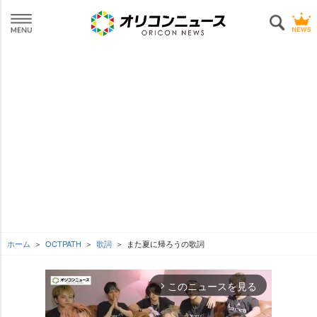
ホーム
OCTPATH
歌詞
また夏に帰ろうの歌詞
このニュースを見る
arrow_forward_ios