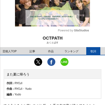
Powered by 
GliaStudios
OCTPATH
M
おくとぱす
u
t
芸能人TOP
記事
作品
ランキング
歌詞
e
また夏に帰ろう
作詞 :
RYOJI
作曲 :
RYOJI・Yudo
編曲 :
Yudo