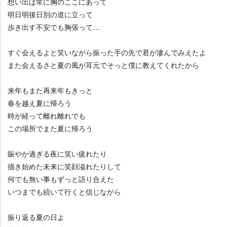
想い出は常に胸のここにあって
明日明後日別の道に立って
歩き出す不安でも胸張って…
すぐ会えるよと笑いながら振った手の先で君が滲んでみえたよ
また会えるさと夏の風が耳元でそっと僕に教えてくれたから
来年もまた再来年もきっと
春を越え夏に帰ろう
時が経って離れ離れでも
この場所でまた夏に帰ろう
賑やか過ぎる夜に笑い疲れたり
描き始めた未来に笑顔溢れたりして
何でも無い事もずっと語り合えた
いつまでも続いて行くと信じながら
振り返る夏の日よ