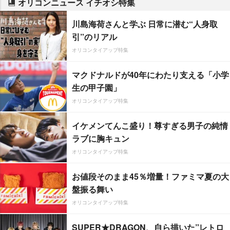
オリコンニュース イチオシ特集
川島海荷さんと学ぶ 日常に潜む“人身取
引”のリアル
オリコンタイアップ特集
マクドナルドが40年にわたり支える「小学
生の甲子園」
オリコンタイアップ特集
イケメンてんこ盛り！尊すぎる男子の純情
ラブに胸キュン
オリコンタイアップ特集
お値段そのまま45％増量！ファミマ夏の大
盤振る舞い
オリコンタイアップ特集
SUPER★DRAGON、自ら描いた”レトロ