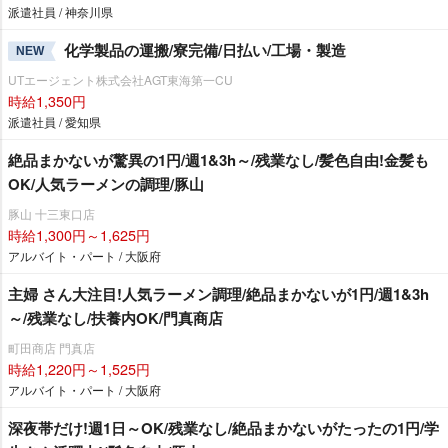
派遣社員 / 神奈川県
化学製品の運搬/寮完備/日払い/工場・製造
NEW
UTエージェント株式会社AGT東海第一CU
時給1,350円
派遣社員 / 愛知県
絶品まかないが驚異の1円/週1&3h～/残業なし/髪色自由!金髪も
OK/人気ラーメンの調理/豚山
豚山 十三東口店
時給1,300円～1,625円
アルバイト・パート / 大阪府
主婦 さん大注目!人気ラーメン調理/絶品まかないが1円/週1&3h
～/残業なし/扶養内OK/門真商店
町田商店 門真店
時給1,220円～1,525円
アルバイト・パート / 大阪府
深夜帯だけ!週1日～OK/残業なし/絶品まかないがたったの1円/学