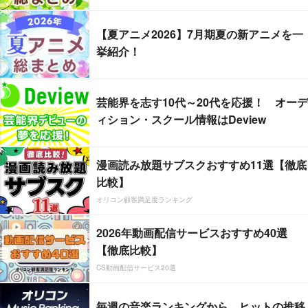
【夏アニメ2026】7月期夏の新アニメを一
挙紹介！
芸能界を志す10代～20代を応援！ オーデ
ィション・スクール情報はDeview
漫画読み放題サブスクおすすめ11選【徹底
比較】
オリコン顧客満足度ランキング
2026年動画配信サービスおすすめ40選
【徹底比較】
CS動画配信サービス20選
毎週の音楽ランキングから、ヒットの推移