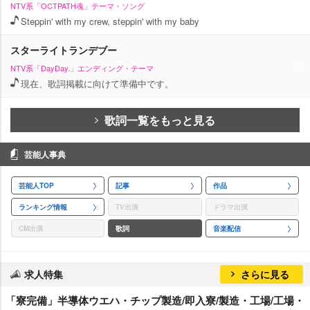
NTV系「OCTPATH魂」テーマ・ソング
Steppin' with my crew, steppin' with my baby
スターライトランデブー
NTV系「DayDay.」エンディング・テーマ
現在、歌詞掲載に向けて準備中です。
歌詞一覧をもっと見る
芸能人事典
芸能人TOP
記事
作品
ランキング情報
TV出演
ドラマ出演
CM出演
歌詞
音楽配信
求人特集
さらに見る
「寮完備」半導体ウエハ・チップ製造/即入寮/製造・工場/工場・