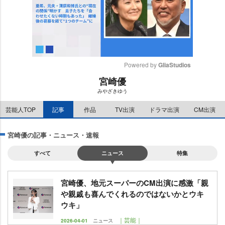
Powered by 
GliaStudios
宮崎優
M
みやざきゆう
u
t
芸能人TOP
記事
作品
TV出演
ドラマ出演
CM出演
e
宮崎優の記事・ニュース・速報
すべて
ニュース
特集
宮崎優、地元スーパーのCM出演に感激「親
親戚も喜んでくれるのではないかとウキ
ウキ」
｜芸能｜
2026-04-01
ニュース