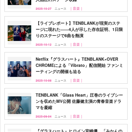
｜音楽｜
2025-10-27
ニュース
【ライブレポート】TENBLANKが現実のステ
ージに現れた――4人が示した存在証明、1日限
りのステージで8曲を熱演
｜音楽｜
2025-10-12
ニュース
Netflix『グラスハート』TENBLANK×OVER
CHROMEによる「Vibrato」配信開始 ファンミ
ーティングの開催も迫る
｜音楽｜
2025-10-08
ニュース
TENBLANK「Glass Heart」圧巻のライブシー
ンを収めたMV公開 佐藤健主演の青春音楽ドラ
マを凝縮
｜音楽｜
2025-09-04
ニュース
『グラスハート』ヒロイン宮崎優、「みかんの