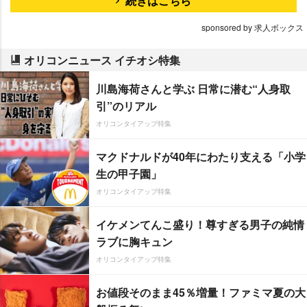
続きはこちら
sponsored by 求人ボックス
オリコンニュース イチオシ特集
川島海荷さんと学ぶ 日常に潜む“人身取
引”のリアル
オリコンタイアップ特集
マクドナルドが40年にわたり支える「小学
生の甲子園」
オリコンタイアップ特集
イケメンてんこ盛り！尊すぎる男子の純情
ラブに胸キュン
オリコンタイアップ特集
お値段そのまま45％増量！ファミマ夏の大