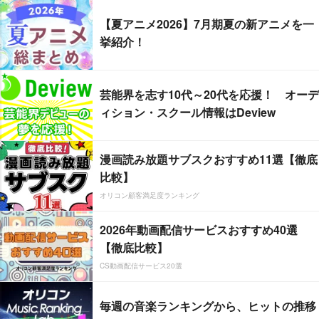
【夏アニメ2026】7月期夏の新アニメを一
挙紹介！
芸能界を志す10代～20代を応援！ オーデ
ィション・スクール情報はDeview
漫画読み放題サブスクおすすめ11選【徹底
比較】
オリコン顧客満足度ランキング
2026年動画配信サービスおすすめ40選
【徹底比較】
CS動画配信サービス20選
毎週の音楽ランキングから、ヒットの推移