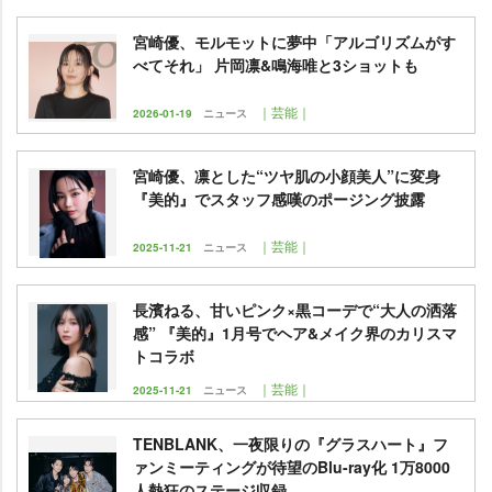
宮崎優、モルモットに夢中「アルゴリズムがす
べてそれ」 片岡凛&鳴海唯と3ショットも
｜芸能｜
2026-01-19
ニュース
宮崎優、凛とした“ツヤ肌の小顔美人”に変身
『美的』でスタッフ感嘆のポージング披露
｜芸能｜
2025-11-21
ニュース
長濱ねる、甘いピンク×黒コーデで“大人の洒落
感” 『美的』1月号でヘア&メイク界のカリスマ
トコラボ
｜芸能｜
2025-11-21
ニュース
TENBLANK、一夜限りの『グラスハート』フ
ァンミーティングが待望のBlu-ray化 1万8000
人熱狂のステージ収録