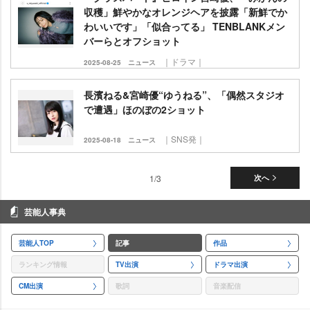
収穫」鮮やかなオレンジヘアを披露「新鮮でか
わいいです」「似合ってる」 TENBLANKメン
バーらとオフショット
｜ドラマ｜
2025-08-25
ニュース
長濱ねる&宮崎優“ゆうねる”、「偶然スタジオ
で遭遇」ほのぼの2ショット
｜SNS発｜
2025-08-18
ニュース
1/3
次へ
芸能人事典
芸能人TOP
記事
作品
ランキング情報
TV出演
ドラマ出演
CM出演
歌詞
音楽配信