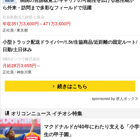
病院の言語聴覚士/キャリアの可能性を広げる急性期か
NEW
ら外来・訪問まで多彩なフィールドで活躍
社会医療法人財団 仁医会
年収351万3,600円～471万3,600円
正社員 / 東京都
小型トラック配送ドライバー/1.5t/生協商品/近距離の固定ルート/
日勤/土日休み
SBSゼンツウ株式会社
月給28万3,655円～
正社員 / 神奈川県
続きはこちら
sponsored by 求人ボックス
オリコンニュース イチオシ特集
マクドナルドが40年にわたり支える「小学
生の甲子園」