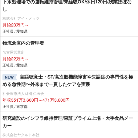
下水処理場での運転維持管理/未経験OK/休日120日/残業ほぼな
し
株式会社アイ・メッツ
月給23万円～
正社員 / 愛知県
物流倉庫内の管理者
名古屋営業所
月給22万円～
正社員 / 愛知県
言語聴覚士・ST/高次脳機能障害や失語症の専門性を極
NEW
める急性期〜外来まで一貫したケアを実践
社会医療法人財団 仁医会
年収351万3,600円～471万3,600円
正社員 / 東京都
研究施設のインフラ維持管理/東証プライム上場・大手食品メー
カー
株式会社ヤクルト本社