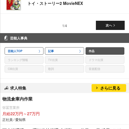
トイ・ストーリー2 MovieNEX
1/4
次へ
芸能人事典
芸能人TOP
記事
作品
ランキング情報
TV出演
ドラマ出演
CM出演
歌詞
音楽配信
求人特集
さらに見る
物流倉庫内作業
弥冨営業所
月給22万円～27万円
正社員 / 愛知県