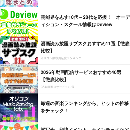
芸能界を志す10代～20代を応援！ オーデ
ィション・スクール情報はDeview
漫画読み放題サブスクおすすめ11選【徹底
比較】
オリコン顧客満足度ランキング
2026年動画配信サービスおすすめ40選
【徹底比較】
CS動画配信サービス20選
毎週の音楽ランキングから、ヒットの推移
をチェック！
試写会、登壇イベント、サインチェキなど