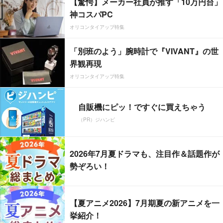
【驚愕】メーカー社員が推す「10万円台」
神コスパPC
オリコンタイアップ特集
「別班のよう」腕時計で『VIVANT』の世
界観再現
オリコンタイアップ特集
自販機にピッ！ですぐに買えちゃう
（PR）ジハンピ
2026年7月夏ドラマも、注目作＆話題作が
勢ぞろい！
【夏アニメ2026】7月期夏の新アニメを一
挙紹介！