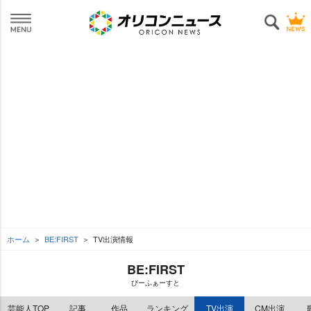
ホーム
BE:FIRST
TV出演情報
BE:FIRST
びーふぁーすと
芸能人TOP
記事
作品
ランキング
TV出演
CM出演