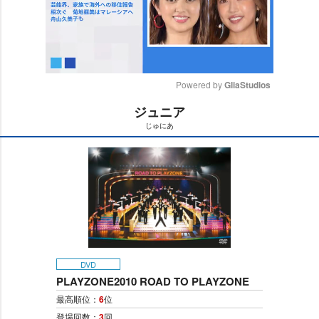
Powered by 
GliaStudios
ジュニア
M
じゅにあ
u
t
e
DVD
PLAYZONE2010 ROAD TO PLAYZONE
最高順位：
6
位
登場回数：
3
回