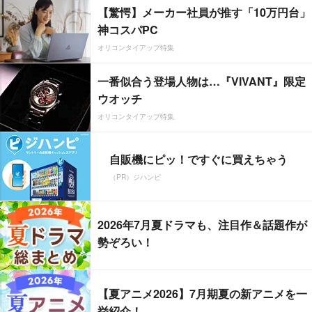
【驚愕】メーカー社員が推す「10万円台」
神コスパPC
オリコンタイアップ特集
一番似合う登場人物は…『VIVANT』限定
ウオッチ
オリコンタイアップ特集
自販機にピッ！ですぐに買えちゃう
（PR）ジハンピ
2026年7月夏ドラマも、注目作＆話題作が
勢ぞろい！
【夏アニメ2026】7月期夏の新アニメを一
挙紹介！