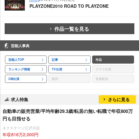
PLAYZONE2010 ROAD TO PLAYZONE
作品一覧を見る
芸能人事典
芸能人TOP
記事
作品
ランキング情報
TV出演
ドラマ出演
CM出演
歌詞
音楽配信
求人特集
さらに見る
自動車の販売営業/平均年齢29.3歳/転居の無い転職で年収800万
円も目指せる
ネクステージ江戸川店
年収816万2,000円