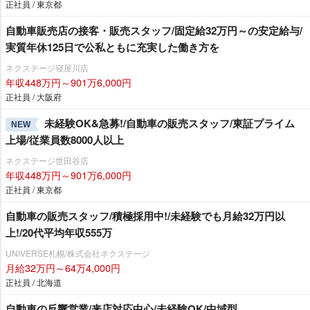
正社員 / 東京都
自動車販売店の接客・販売スタッフ/固定給32万円～の安定給与/
実質年休125日で公私ともに充実した働き方を
ネクステージ寝屋川店
年収448万円～901万6,000円
正社員 / 大阪府
未経験OK&急募!/自動車の販売スタッフ/東証プライム
NEW
上場/従業員数8000人以上
ネクステージ世田谷店
年収448万円～901万6,000円
正社員 / 東京都
自動車の販売スタッフ/積極採用中!/未経験でも月給32万円以
上!/20代平均年収555万
UNIVERSE札幌/株式会社ネクステージ
月給32万円～64万4,000円
正社員 / 北海道
自動車の反響営業/来店対応中心/未経験OK/中域型