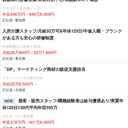
マセラティ名古屋インター
年収406万円～849万8,000円
正社員 / 愛知県
入所介護スタッフ/月給33万可&年休123日/中途入職・ブランク
がある方も安心の研修制度
社会医療法人財団 仁医会
月給26万800円～33万1,800円
正社員 / 東京都
「DP」マーケティング商材の販促支援担当
トランスコスモス株式会社
月給25万6,500円～
正社員 / 北海道
接客・販売スタッフ/職種経験者は給与優遇あり/実質年
NEW
休125日!/20代平均年収555万
ボルボ・カー香里園
年収378万円～901万6,000円
正社員 / 大阪府