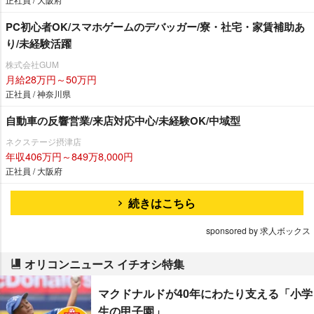
PC初心者OK/スマホゲームのデバッガー/寮・社宅・家賃補助あ
り/未経験活躍
株式会社GUM
月給28万円～50万円
正社員 / 神奈川県
自動車の反響営業/来店対応中心/未経験OK/中域型
ネクステージ摂津店
年収406万円～849万8,000円
正社員 / 大阪府
続きはこちら
sponsored by 求人ボックス
オリコンニュース イチオシ特集
マクドナルドが40年にわたり支える「小学
生の甲子園」