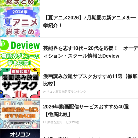
【夏アニメ2026】7月期夏の新アニメを一
挙紹介！
芸能界を志す10代～20代を応援！ オーデ
ィション・スクール情報はDeview
漫画読み放題サブスクおすすめ11選【徹底
比較】
オリコン顧客満足度ランキング
2026年動画配信サービスおすすめ40選
【徹底比較】
CS動画配信サービス20選