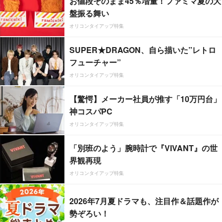
お値段そのまま45％増量！ファミマ夏の大
盤振る舞い
オリコンタイアップ特集
SUPER★DRAGON、自ら描いた”レトロ
フューチャー”
オリコンタイアップ特集
【驚愕】メーカー社員が推す「10万円台」
神コスパPC
オリコンタイアップ特集
「別班のよう」腕時計で『VIVANT』の世
界観再現
オリコンタイアップ特集
2026年7月夏ドラマも、注目作＆話題作が
勢ぞろい！