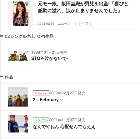
元モー娘。飯田圭織が男児を出産!「喜びと
感動に溢れ、涙が止まりませんでした」
｜ライフ｜
2008-02-03
ニュース
CDシングル売上TOP1作品
1999年01月21日発売
STOP-泣かないで-
作品
2002年02月27日発売
アルバム
2～February～
2001年11月07日発売
シングル
なんでやねん 心配せんでもええ