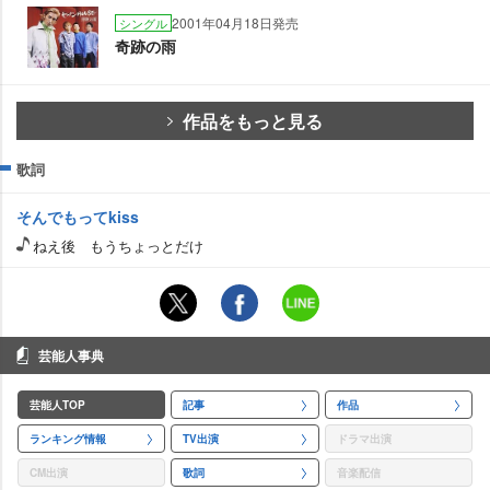
2001年04月18日発売
シングル
奇跡の雨
作品をもっと見る
歌詞
そんでもってkiss
ねえ後 もうちょっとだけ
芸能人事典
芸能人TOP
記事
作品
ランキング情報
TV出演
ドラマ出演
CM出演
歌詞
音楽配信