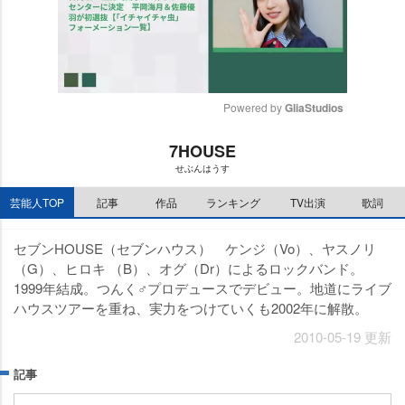
Powered by 
GliaStudios
M
7HOUSE
u
せぶんはうす
t
e
芸能人TOP
記事
作品
ランキング
TV出演
歌詞
セブンHOUSE（セブンハウス） ケンジ（Vo）、ヤスノリ
（G）、ヒロキ （B）、オグ（Dr）によるロックバンド。
1999年結成。つんく♂プロデュースでデビュー。地道にライブ
ハウスツアーを重ね、実力をつけていくも2002年に解散。
2010-05-19 更新
記事