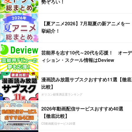
勢ぞろい！
【夏アニメ2026】7月期夏の新アニメを一
挙紹介！
芸能界を志す10代～20代を応援！ オーデ
ィション・スクール情報はDeview
漫画読み放題サブスクおすすめ11選【徹底
比較】
オリコン顧客満足度ランキング
2026年動画配信サービスおすすめ40選
【徹底比較】
CS動画配信サービス20選