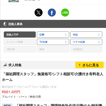
芸能人事典
芸能人TOP
記事
作品
ランキング情報
TV出演
ドラマ出演
CM出演
歌詞
音楽配信
求人特集
さらに見る
「福祉調理スタッフ」無資格可/シフト相談可/介護付き有料老人
ホーム
株式会社アプルール/アプルール横浜いずみ
時給1,225円
アルバイト・パート / 神奈川県
「福祉調理スタッフ」調理師免許必須/日勤のみ/特別養
NEW