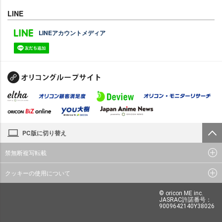
LINE
LINEアカウントメディア
PC版に切り替え
禁無断複写転載
クッキーの使用について
© oricon ME inc.
JASRAC許諾番号：
9009642140Y38026