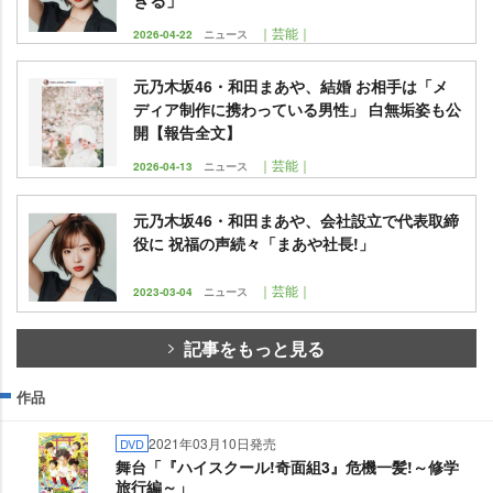
｜芸能｜
2026-04-22
ニュース
元乃木坂46・和田まあや、結婚 お相手は「メ
ディア制作に携わっている男性」 白無垢姿も公
開【報告全文】
｜芸能｜
2026-04-13
ニュース
元乃木坂46・和田まあや、会社設立で代表取締
役に 祝福の声続々「まあや社長!」
｜芸能｜
2023-03-04
ニュース
記事をもっと見る
作品
2021年03月10日発売
DVD
舞台「『ハイスクール!奇面組3』危機一髪!～修学
旅行編～」