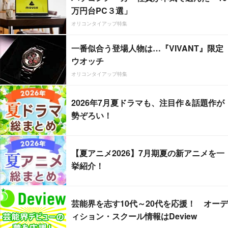
万円台PC３選」
オリコンタイアップ特集
一番似合う登場人物は…『VIVANT』限定
ウオッチ
オリコンタイアップ特集
2026年7月夏ドラマも、注目作＆話題作が
勢ぞろい！
【夏アニメ2026】7月期夏の新アニメを一
挙紹介！
芸能界を志す10代～20代を応援！ オーデ
ィション・スクール情報はDeview