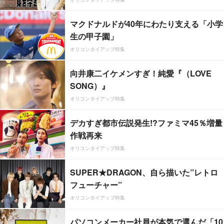
マクドナルドが40年にわたり支える「小学
生の甲子園」
オリコンタイアップ特集
向井康二イケメンすぎ！純愛『（LOVE
SONG）』
オリコンタイアップ特集
デカすぎ都市伝説発生!?ファミマ45％増量
作戦再来
オリコンタイアップ特集
SUPER★DRAGON、自ら描いた”レトロ
フューチャー”
オリコンタイアップ特集
パソコンメーカー社員が本気で選んだ「10