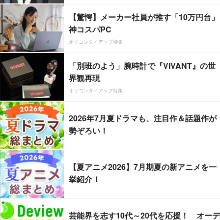
【驚愕】メーカー社員が推す「10万円台」
神コスパPC
オリコンタイアップ特集
「別班のよう」腕時計で『VIVANT』の世
界観再現
オリコンタイアップ特集
2026年7月夏ドラマも、注目作＆話題作が
勢ぞろい！
【夏アニメ2026】7月期夏の新アニメを一
挙紹介！
芸能界を志す10代～20代を応援！ オーデ