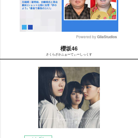
Powered by 
GliaStudios
櫻坂46
M
さくらざかふぉーてぃーしっくす
u
t
e