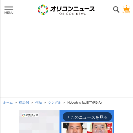
ホーム
櫻坂46
作品
シングル
Nobody’s fault(TYPE-A)
このニュースを見る
arrow_forward_ios