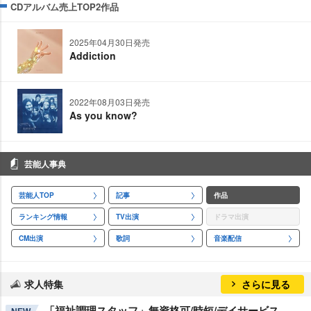
CDアルバム売上TOP2作品
2025年04月30日発売
Addiction
2022年08月03日発売
As you know?
芸能人事典
芸能人TOP
記事
作品
ランキング情報
TV出演
ドラマ出演
CM出演
歌詞
音楽配信
求人特集
さらに見る
「福祉調理スタッフ」無資格可/時短/デイサービス