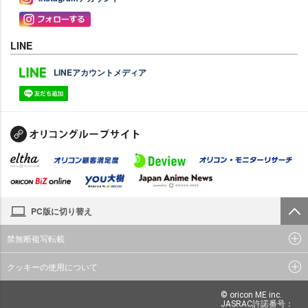
LINE
LINEアカウントメディア
PC版に切り替え
禁無断複写転載
クッキーの使用について
© oricon ME inc.
JASRAC許諾番号：