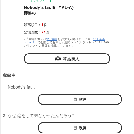
シングル
Nobody’s fault(TYPE-A)
櫻坂46
最高順位：
1
位
登場回数：
71
回
※「登場回数」は
you大樹
および法人向けサービス・
ORICON
BiZ online
で公開しております週間シングルランキングTOP200
のランクイン回数を掲載しています。
商品購入
収録曲
1. Nobody’s fault
歌詞
2. なぜ 恋をして来なかったんだろう?
歌詞