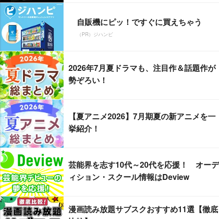
自販機にピッ！ですぐに買えちゃう
（PR）ジハンピ
2026年7月夏ドラマも、注目作＆話題作が
勢ぞろい！
【夏アニメ2026】7月期夏の新アニメを一
挙紹介！
芸能界を志す10代～20代を応援！ オーデ
ィション・スクール情報はDeview
漫画読み放題サブスクおすすめ11選【徹底