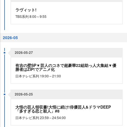
ラヴィット!
TBS系列 8:00～9:55
2026-05
2026-05-27
有吉の壁SP▼芸人のコネで超豪華22組助っ人大集結▼優
勝者はZIP!でアニメ化
日本テレビ系列 19:00～21:00
2026-05-25
大悟の芸人領収書!大悟に続け!俳優芸人&ドラマDEEP
「多すぎる恋と殺人」#8
日本テレビ系列 23:59～24:54:00