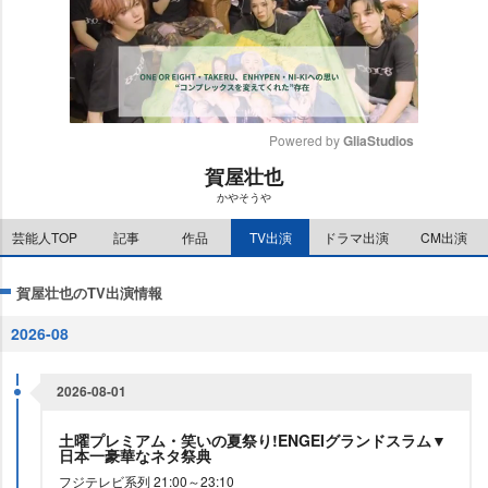
Powered by 
GliaStudios
賀屋壮也
M
かやそう
u
t
芸能人TOP
記事
作品
TV出演
ドラマ出演
CM出演
e
賀屋壮也のTV出演情報
2026-08
2026-08-01
土曜プレミアム・笑いの夏祭り!ENGEIグランドスラム▼
日本一豪華なネタ祭典
フジテレビ系列 21:00～23:10