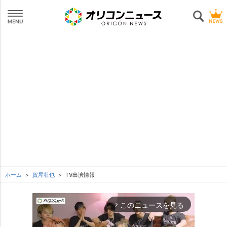
ホーム
賀屋壮也
TV出演情報
このニュースを見る
arrow_forward_ios