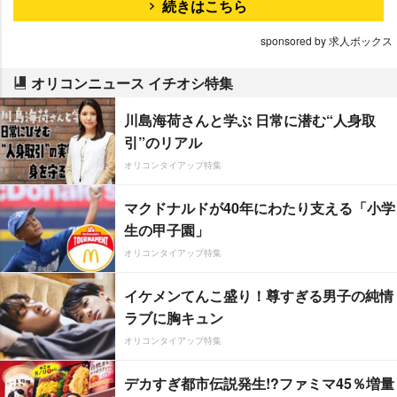
続きはこちら
sponsored by 求人ボックス
オリコンニュース イチオシ特集
川島海荷さんと学ぶ 日常に潜む“人身取
引”のリアル
オリコンタイアップ特集
マクドナルドが40年にわたり支える「小学
生の甲子園」
オリコンタイアップ特集
イケメンてんこ盛り！尊すぎる男子の純情
ラブに胸キュン
オリコンタイアップ特集
デカすぎ都市伝説発生!?ファミマ45％増量