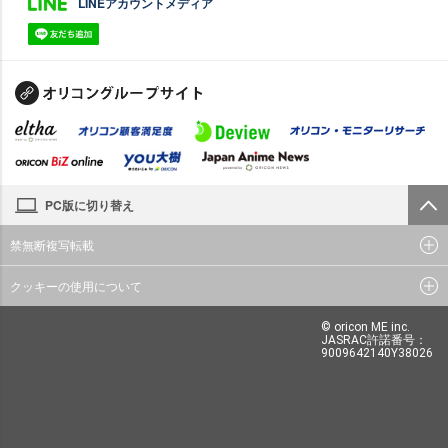
LINEアカウントメディア
PC版に切り替え
禁無断複写転載
クッキーの使用について
© oricon ME inc.
JASRAC許諾番号：
9009642140Y38026