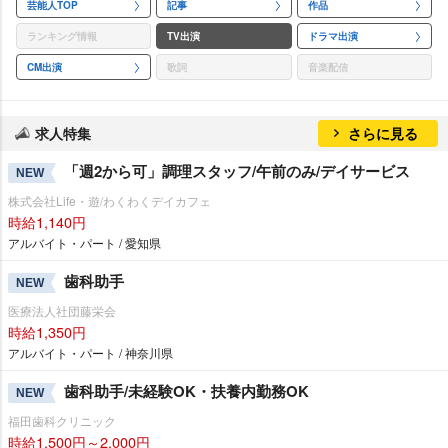
芸能人TOP
記事
作品
ランキング情報
TV出演
ドラマ出演
CM出演
歌詞
音楽配信
求人特集
さらに見る
「週2から可」調理スタッフ/午前のみ/デイサービス
NEW
株式会社Life・遊/わくわくデイカフェ
時給1,140円
アルバイト・パート / 愛知県
歯科助手
NEW
医療法人社団藤栄会
時給1,350円
アルバイト・パート / 神奈川県
歯科助手/未経験OK・扶養内勤務OK
NEW
福田歯科クリニック
時給1,500円～2,000円