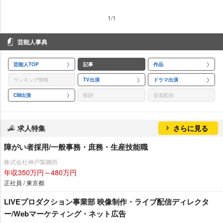
1/1
芸能人事典
芸能人TOP
記事
作品
ランキング情報
TV出演
ドラマ出演
CM出演
歌詞
音楽配信
求人特集
さらに見る
障がい者採用/一般事務・庶務・生産技能職
株式会社神戸製鋼所
年収350万円～480万円
正社員 / 東京都
LIVEプロダクション事業部 映像制作・ライブ配信ディレクタ
ー/Webマーケティング・ネット広告