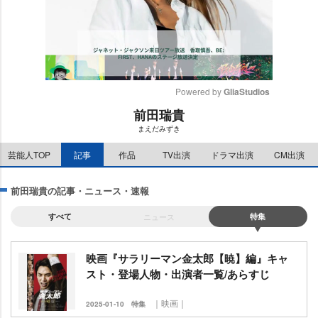
Powered by 
GliaStudios
前田瑞貴
M
まえだみずき
u
t
芸能人TOP
記事
作品
TV出演
ドラマ出演
CM出演
e
前田瑞貴の記事・ニュース・速報
すべて
ニュース
特集
映画『サラリーマン金太郎【暁】編』キャ
スト・登場人物・出演者一覧/あらすじ
｜映画｜
2025-01-10
特集