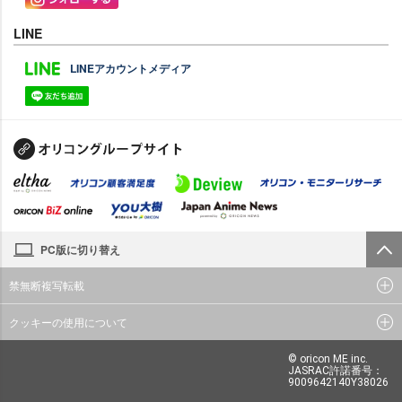
LINE
LINEアカウントメディア
PC版に切り替え
禁無断複写転載
クッキーの使用について
© oricon ME inc.
JASRAC許諾番号：
9009642140Y38026