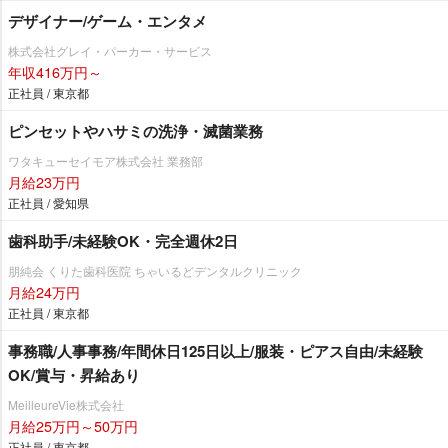
デザイナー/ゲーム・エンタメ
株式会社グレイ・パーカー・サービス
年収416万円～
正社員 / 東京都
ピンセットやハサミの洗浄・滅菌業務
ワタキューセイモア株式会社 業務部
月給23万円
正社員 / 愛知県
歯科助手/未経験OK・完全週休2日
朋純会 くりた歯科医院 ちゃいるどデンタルクリニック
月給24万円
正社員 / 東京都
事務職/人事事務/年間休日125日以上/服装・ピアス自由/未経験
OK/賞与・昇給あり
MeilleureVie株式会社
月給25万円～50万円
正社員 / 東京都