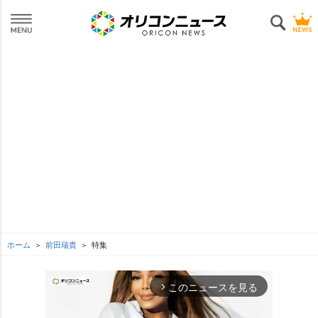
ホーム
前田瑞貴
特集
このニュースを見る
arrow_forward_ios