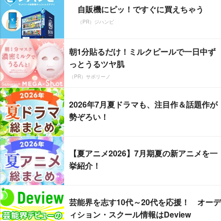
自販機にピッ！ですぐに買えちゃう
（PR）ジハンピ
朝1分貼るだけ！ミルクピールで一日中ず
っとうるツヤ肌
（PR）サボリーノ
2026年7月夏ドラマも、注目作＆話題作が
勢ぞろい！
【夏アニメ2026】7月期夏の新アニメを一
挙紹介！
芸能界を志す10代～20代を応援！ オーデ
ィション・スクール情報はDeview