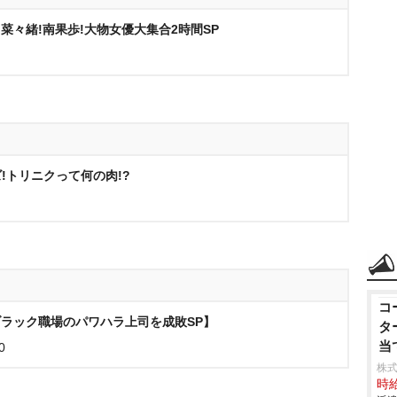
!菜々緒!南果歩!大物女優大集合2時間SP
!トリニクって何の肉!?
コ
ブラック職場のパワハラ上司を成敗SP】
タ
当
0
株
時給