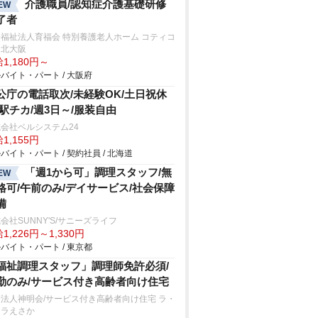
介護職員/認知症介護基礎研修
EW
了者
福祉法人育福会 特別養護老人ホーム コティコ
ト北大阪
1,180円～
バイト・パート / 大阪府
公庁の電話取次/未経験OK/土日祝休
/駅チカ/週3日～/服装自由
会社ベルシステム24
1,155円
バイト・パート / 契約社員 / 北海道
「週1から可」調理スタッフ/無
EW
格可/午前のみ/デイサービス/社会保障
備
会社SUNNY'S/サニーズライフ
1,226円～1,330円
バイト・パート / 東京都
福祉調理スタッフ」調理師免許必須/
勤のみ/サービス付き高齢者向け住宅
法人神明会/サービス付き高齢者向け住宅 ラ・
ーラえさか