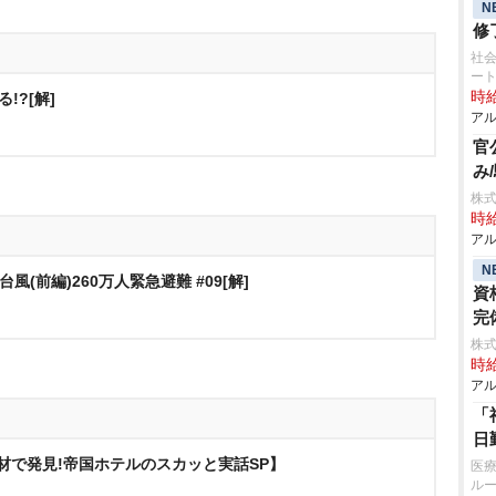
N
修
社会
ー
時給
!?[解]
アル
官
み
株式
時給
アル
N
風(前編)260万人緊急避難 #09[解]
資
完
株式
時給
アル
「
日
材で発見!帝国ホテルのスカッと実話SP】
医療
ル