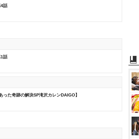
第4話
第1話
あった奇跡の解決SP滝沢カレンDAIGO】