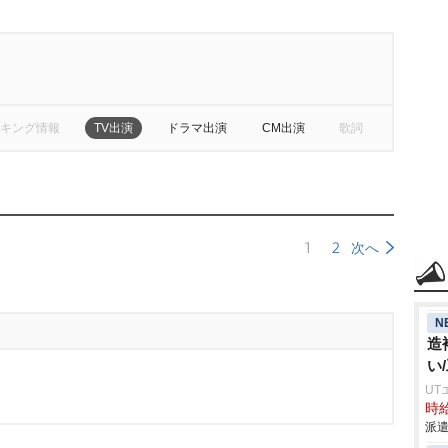
キング情報
TV出演
ドラマ出演
CM出演
歌詞
1
2
次へ
N
造
い
UT
時給
派遣