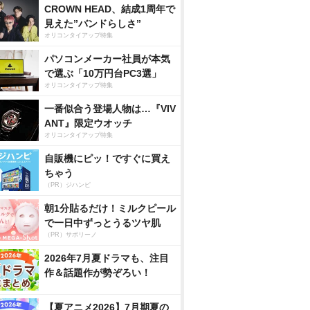
CROWN HEAD、結成1周年で
見えた”バンドらしさ”
オリコンタイアップ特集
パソコンメーカー社員が本気
で選ぶ「10万円台PC3選」
オリコンタイアップ特集
一番似合う登場人物は…『VIV
ANT』限定ウオッチ
オリコンタイアップ特集
自販機にピッ！ですぐに買え
ちゃう
（PR）ジハンピ
朝1分貼るだけ！ミルクピール
で一日中ずっとうるツヤ肌
（PR）サボリーノ
2026年7月夏ドラマも、注目
作＆話題作が勢ぞろい！
【夏アニメ2026】7月期夏の