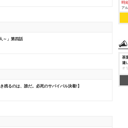
時給
アル
2人～」第四話
茶
違
オ
 生き残るのは、誰だ。必死のサバイバル決着!】