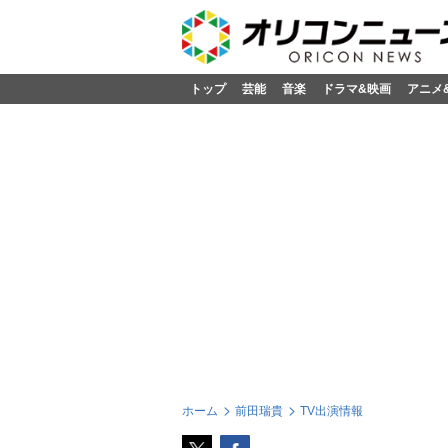
トップ
芸能
音楽
ドラマ&映画
アニメ
ホーム
前田瑞貴
TV出演情報