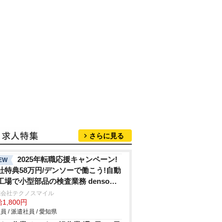
さらに見る
2025年転職応援キャンペーン!
EW
社特典58万円/デンソーで働こう!自動
工場で小型部品の検査業務 denso
hi
式会社テクノスマイル
1,800円
員 / 派遣社員 / 愛知県