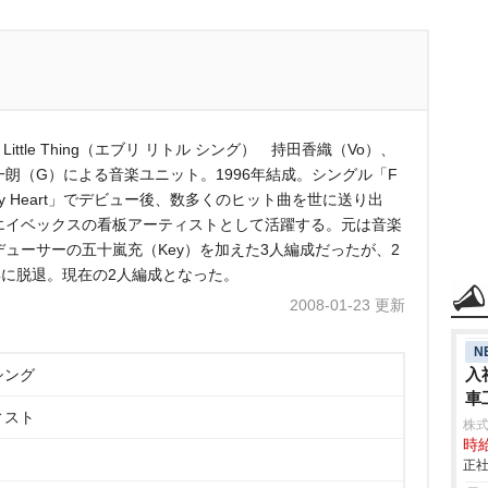
ry Little Thing（エブリ リトル シング） 持田香織（Vo）、
一朗（G）による音楽ユニット。1996年結成。シングル「F
 My Heart」でデビュー後、数多くのヒット曲を世に送り出
エイベックスの看板アーティストとして活躍する。元は音楽
デューサーの五十嵐充（Key）を加えた3人編成だったが、2
0年に脱退。現在の2人編成となった。
2008-01-23 更新
N
入
シング
車
ィスト
aic
株
時給
正社