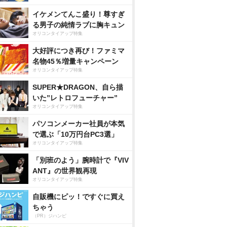
イケメンてんこ盛り！尊すぎ
る男子の純情ラブに胸キュン
オリコンタイアップ特集
大好評につき再び！ファミマ
名物45％増量キャンペーン
オリコンタイアップ特集
SUPER★DRAGON、自ら描
いた”レトロフューチャー”
オリコンタイアップ特集
パソコンメーカー社員が本気
で選ぶ「10万円台PC3選」
オリコンタイアップ特集
「別班のよう」腕時計で『VIV
ANT』の世界観再現
オリコンタイアップ特集
自販機にピッ！ですぐに買え
ちゃう
（PR）ジハンピ