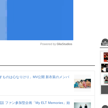
Powered by 
GliaStudios
M
u
t
なすものは心なりけり」MV公開 新衣装のメンバ
e
イト開設 ファン参加型企画「My ELT Memories」始