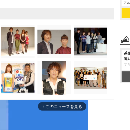
アル
茶
違
オ
このニュースを見る
arrow_forward_ios