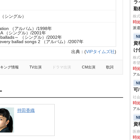
ラ
勤
art （シングル）
株
時給
派遣
tination （アルバム）/1998年
RENMA （シングル）/2001年
N
 ballads～ （シングル）/2002年
every ballad songs 2 （アルバム）/2007年
資
け
出典：
(
VIPタイムズ社
)
株
希
キング情報
TV出演
ドラマ出演
CM出演
歌詞
時給
アル
N
可
ー
社会
時給
アル
持田香織
N
資
医療
時給