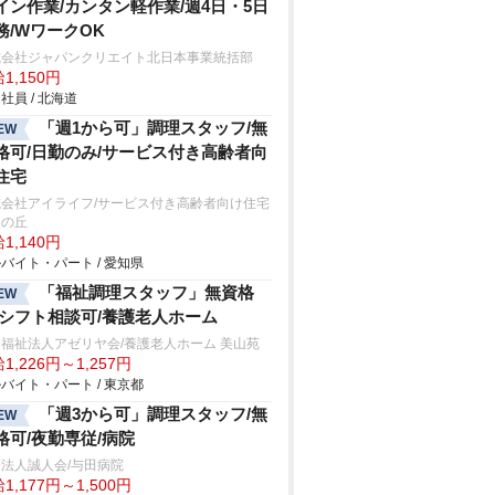
イン作業/カンタン軽作業/週4日・5日
務/WワークOK
式会社ジャパンクリエイト北日本事業統括部
1,150円
社員 / 北海道
「週1から可」調理スタッフ/無
EW
格可/日勤のみ/サービス付き高齢者向
住宅
式会社アイライフ/サービス付き高齢者向け住宅
望の丘
1,140円
バイト・パート / 愛知県
「福祉調理スタッフ」無資格
EW
/シフト相談可/養護老人ホーム
福祉法人アゼリヤ会/養護老人ホーム 美山苑
1,226円～1,257円
バイト・パート / 東京都
「週3から可」調理スタッフ/無
EW
格可/夜勤専従/病院
法人誠人会/与田病院
1,177円～1,500円