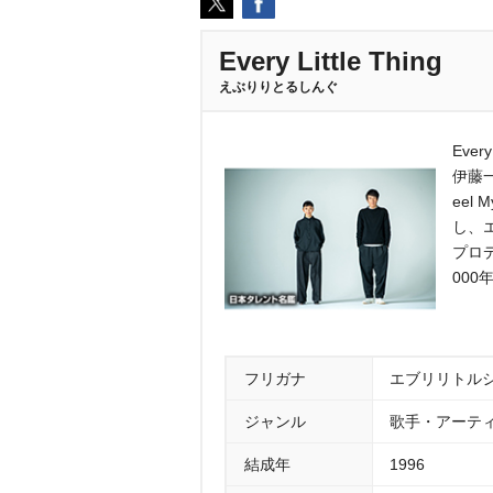
Every Little Thing
えぶりりとるしんぐ
Eve
伊藤
eel
し、
プロ
00
フリガナ
エブリリトル
ジャンル
歌手・アーテ
結成年
1996