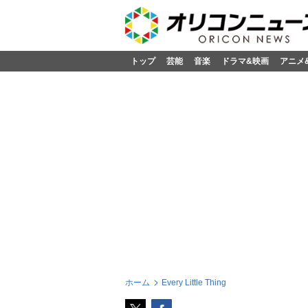
トップ
芸能
音楽
ドラマ&映画
アニメ
ホーム
Every Little Thing