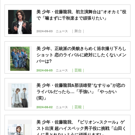
美 少年・佐藤龍我、初主演舞台は“オオカミ”役
で「噛まずに千秋楽まで頑張りたい」
｜舞台｜
2024-09-03
ニュース
美 少年、正統派の美貌きらめく浴衣撮り下ろし
ショット 恋のライバルに絶対にしたくないメン
バーは?
｜芸能｜
2024-08-05
ニュース
美 少年・佐藤龍我&那須雄登“なすりゅ”が恋の
ライバルだったら…「手強い」「やっかい
(笑)」
｜芸能｜
2024-08-02
ニュース
美 少年・佐藤龍我、『ビリオン×スクール』ゲ
スト出演 超ハイスペック男子役に挑戦「山田く
んに見とれないように頑張ります!」