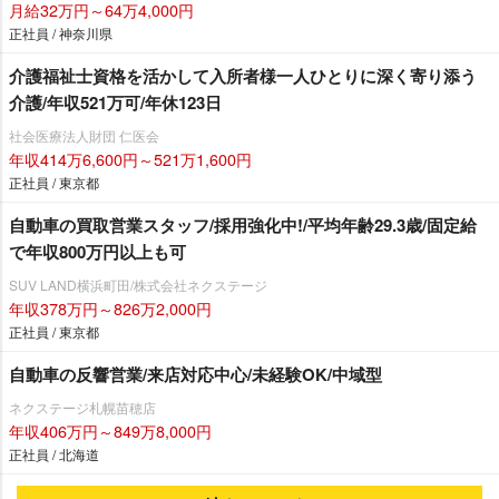
月給32万円～64万4,000円
正社員 / 神奈川県
介護福祉士資格を活かして入所者様一人ひとりに深く寄り添う
介護/年収521万可/年休123日
社会医療法人財団 仁医会
年収414万6,600円～521万1,600円
正社員 / 東京都
自動車の買取営業スタッフ/採用強化中!/平均年齢29.3歳/固定給
で年収800万円以上も可
SUV LAND横浜町田/株式会社ネクステージ
年収378万円～826万2,000円
正社員 / 東京都
自動車の反響営業/来店対応中心/未経験OK/中域型
ネクステージ札幌苗穂店
年収406万円～849万8,000円
正社員 / 北海道