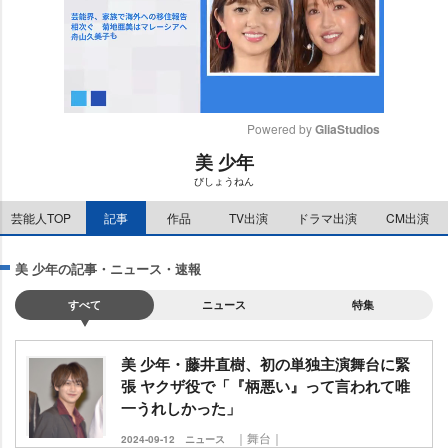
Powered by 
GliaStudios
美 少年
M
びしょうねん
u
t
芸能人TOP
記事
作品
TV出演
ドラマ出演
CM出演
e
美 少年の記事・ニュース・速報
すべて
ニュース
特集
美 少年・藤井直樹、初の単独主演舞台に緊
張 ヤクザ役で「『柄悪い』って言われて唯
一うれしかった」
｜舞台｜
2024-09-12
ニュース