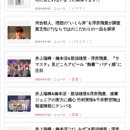
｜ドラマ｜
2024-08-02
ニュース
河合郁人、理想の“いくら丼”を浮所飛貴が調査
貧乏性(!?)ならではのこだわりの一品を探求
｜バラエティ｜
2024-07-26
ニュース
井上瑞稀・橋本涼&那須雄登・浮所飛貴、『サ
マステ』見どころアピール “熱量”“バディ感”に
注目
｜音楽｜
2024-07-22
ニュース
井上瑞稀&橋本涼・那須雄登&浮所飛貴、後輩
ジュニアの実力に感心 竹村実悟&千井野空翔は
報道陣前にテンパる
｜音楽｜
2024-07-22
ニュース
井上瑞稀・橋本涼“はしみず”&那須雄登・浮所