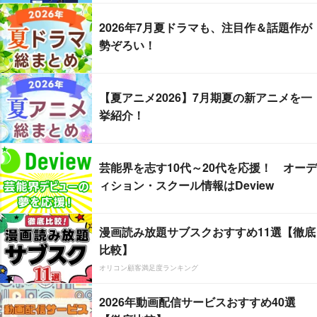
2026年7月夏ドラマも、注目作＆話題作が
勢ぞろい！
【夏アニメ2026】7月期夏の新アニメを一
挙紹介！
芸能界を志す10代～20代を応援！ オーデ
ィション・スクール情報はDeview
漫画読み放題サブスクおすすめ11選【徹底
比較】
オリコン顧客満足度ランキング
2026年動画配信サービスおすすめ40選