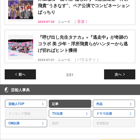
飛貴“うきなす”、ペア公演でコンビネーション
ばっちり
｜音楽｜
2024-07-22
ニュース
『呼び出し先生タナカ』×『逃走中』が奇跡の
コラボ 美 少年・浮所飛貴らがハンターから逃
げ切ればヒント獲得
｜バラエティ｜
2024-07-21
ニュース
前へ
3/51
次へ
芸能人事典
芸能人TOP
記事
作品
ランキング情報
TV出演
ドラマ出演
CM出演
歌詞
音楽配信