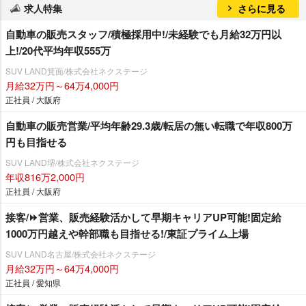
求人特集
さらに見る
自動車の販売スタッフ/積極採用中!/未経験でも月給32万円以
上!/20代平均年収555万
SUV LAND箕面/株式会社ネクステージ
月給32万円～64万4,000円
正社員 / 大阪府
自動車の販売営業/平均年齢29.3歳/転居の無い転職で年収800万
円も目指せる
SUV LAND堺/株式会社ネクステージ
年収816万2,000円
正社員 / 大阪府
接客/⏩️営業、販売経験活かして早期キャリアUP可能!固定給
1000万円越えや幹部職も目指せる!/東証プライム上場
SUV LAND名古屋/株式会社ネクステージ
月給32万円～64万4,000円
正社員 / 愛知県