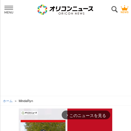
ホーム
MindaRyn
このニュースを見る
arrow_forward_ios