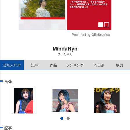
Powered by 
GliaStudios
M
MindaRyn
u
まいだりん
t
e
芸能人TOP
記事
作品
ランキング
TV出演
歌詞
画像
記事