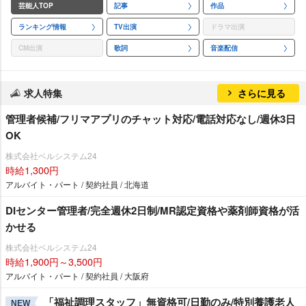
芸能人TOP
記事
作品
ランキング情報
TV出演
ドラマ出演
CM出演
歌詞
音楽配信
求人特集
さらに見る
管理者候補/フリマアプリのチャット対応/電話対応なし/週休3日
OK
株式会社ベルシステム24
時給1,300円
アルバイト・パート / 契約社員 / 北海道
DIセンター管理者/完全週休2日制/MR認定資格や薬剤師資格が活
かせる
株式会社ベルシステム24
時給1,900円～3,500円
アルバイト・パート / 契約社員 / 大阪府
「福祉調理スタッフ」無資格可/日勤のみ/特別養護老人
NEW