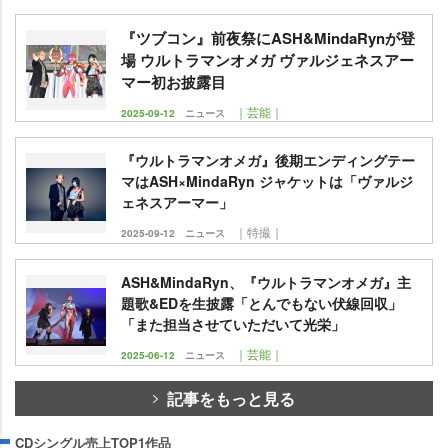
『ツブコン』前夜祭にASH&MindaRynが登
場 ウルトラマンオメガ ヴァルジェネスアー
マー初お披露目
｜芸能｜
2025-09-12
ニュース
『ウルトラマンオメガ』後期エンディングテー
マはASH×MindaRyn ジャケットは「ヴァルジ
ェネスアーマー」
｜特撮｜
2025-09-12
ニュース
ASH&MindaRyn、『ウルトラマンオメガ』主
題歌&EDを生披露「とんでもない伏線回収」
「また担当させていただいて光栄」
｜芸能｜
2025-06-12
ニュース
記事をもっと見る
CDシングル売上TOP1作品