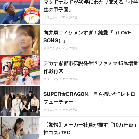
マクドナルドが40年にわたり支える「小学
生の甲子園」
オリコンタイアップ特集
向井康二イケメンすぎ！純愛『（LOVE
SONG）』
オリコンタイアップ特集
デカすぎ都市伝説発生!?ファミマ45％増量
作戦再来
オリコンタイアップ特集
SUPER★DRAGON、自ら描いた”レトロ
フューチャー”
オリコンタイアップ特集
【驚愕】メーカー社員が推す「10万円台」
神コスパPC