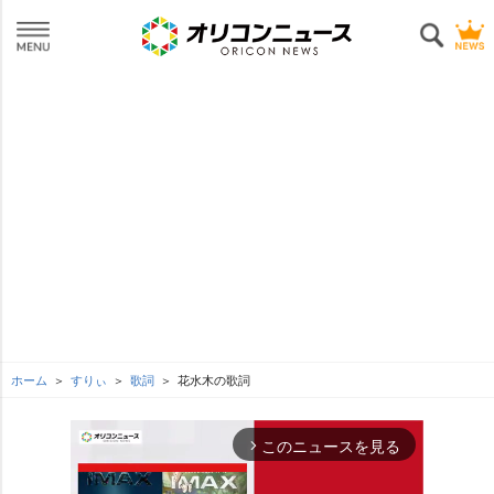
ホーム
すりぃ
歌詞
花水木の歌詞
このニュースを見る
arrow_forward_ios