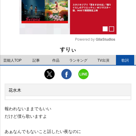
Powered by 
GliaStudios
すりぃ
M
u
芸能人TOP
記事
作品
ランキング
TV出演
歌詞
t
e
花水木
報われないままでもいい
だけど僕ら歌いますよ
あぁなんでもないこと話したい夜なのに