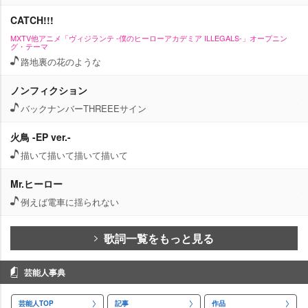
CATCH!!!
MXTV他アニメ「ヴィジランテ -僕のヒーローアカデミア ILLEGALS-」オープニン
グ・テーマ
路地裏の花のような
ノンフィクション
バックナンバーTHREEEサイン
火鳥 -EP ver.-
描いて描いて描いて描いて
Mr.ヒーロー
例えば電車に揺られない
歌詞一覧をもっと見る
芸能人事典
芸能人TOP
記事
作品