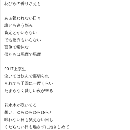
花びらの香りさえも
あぁ報われない日々
誰とも違う悩み
肯定とかいらない
でも批判もいらない
面倒で曖昧な
僕たちは馬鹿で馬鹿
2017上京生
泣いては飲んで裏切られ
それでも千回に一度くらい
たまらなく愛しい夜が来る
花水木が咲いてる
想い、ゆらゆらゆらゆらと
眠れない日も笑えない日も
くだらない日も離さずに抱きしめて