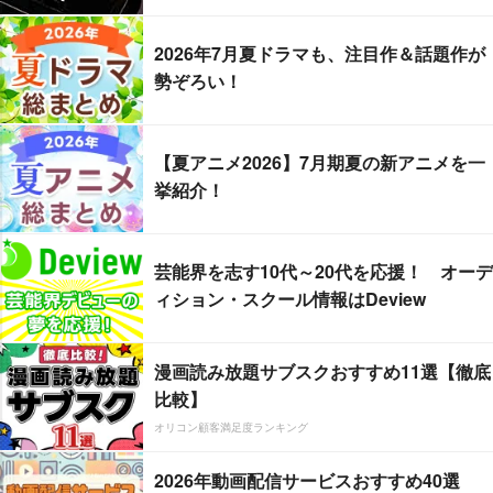
2026年7月夏ドラマも、注目作＆話題作が
勢ぞろい！
【夏アニメ2026】7月期夏の新アニメを一
挙紹介！
芸能界を志す10代～20代を応援！ オーデ
ィション・スクール情報はDeview
漫画読み放題サブスクおすすめ11選【徹底
比較】
オリコン顧客満足度ランキング
2026年動画配信サービスおすすめ40選