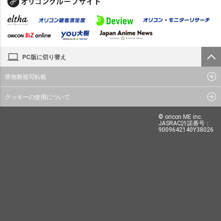
PC版に切り替え
禁無断複写転載
クッキーの使用について
© oricon ME inc.
JASRAC許諾番号：
9009642140Y38026