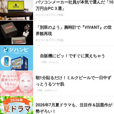
パソコンメーカー社員が本気で選んだ「10
万円台PC３選」
オリコンタイアップ特集
「別班のよう」腕時計で『VIVANT』の世
界観再現
オリコンタイアップ特集
自販機にピッ！ですぐに買えちゃう
（PR）ジハンピ
朝1分貼るだけ！ミルクピールで一日中ず
っとうるツヤ肌
（PR）サボリーノ
2026年7月夏ドラマも、注目作＆話題作が
勢ぞろい！