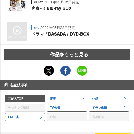
2021年09月15日発売
Blu-ray
声春っ! Blu-ray BOX
2020年05月22日発売
DVD
ドラマ「DASADA」DVD-BOX
作品をもっと見る
芸能人事典
芸能人TOP
記事
作品
ランキング情報
TV出演
ドラマ出演
CM出演
歌詞
音楽配信