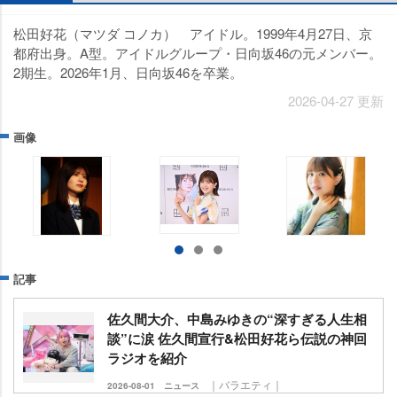
松田好花（マツダ コノカ） アイドル。1999年4月27日、京
都府出身。A型。アイドルグループ・日向坂46の元メンバー。
2期生。2026年1月、日向坂46を卒業。
2026-04-27 更新
画像
記事
佐久間大介、中島みゆきの“深すぎる人生相
談”に涙 佐久間宣行&松田好花ら伝説の神回
ラジオを紹介
｜バラエティ｜
2026-08-01
ニュース