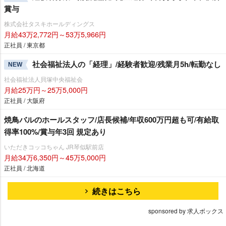
賞与
株式会社タスキホールディングス
月給43万2,772円～53万5,966円
正社員 / 東京都
社会福祉法人の「経理」/経験者歓迎/残業月5h/転勤なし
NEW
社会福祉法人貝塚中央福祉会
月給25万円～25万5,000円
正社員 / 大阪府
焼鳥バルのホールスタッフ/店長候補/年収600万円超も可/有給取
得率100%/賞与年3回 規定あり
いただきコッコちゃん JR琴似駅前店
月給34万6,350円～45万5,000円
正社員 / 北海道
続きはこちら
sponsored by 求人ボックス