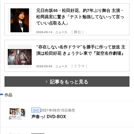
元日向坂46・松田好花、約7年ぶり舞台 主演・
松岡昌宏に驚き「テスト勉強してないって言っ
ていい点取る人」
｜舞台｜
2026-05-14
ニュース
“存在しない名作ドラマ”を勝手に作って放送 主
演は松田好花 きょうテレ東で『架空名作劇場』
｜ドラマ｜
2026-05-04
ニュース
記事をもっと見る
作品
2021年09月15日発売
DVD
声春っ! DVD-BOX