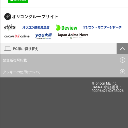
PC版に切り替え
禁無断複写転載
クッキーの使用について
© oricon ME inc.
JASRAC許諾番号：
9009642140Y38026