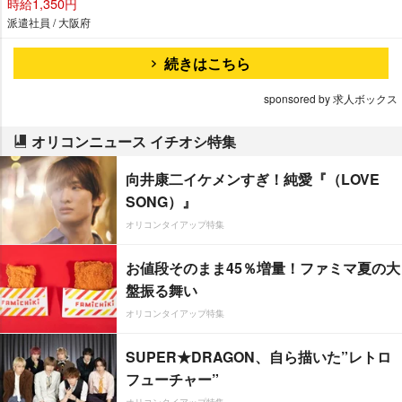
時給1,350円
派遣社員 / 大阪府
続きはこちら
sponsored by 求人ボックス
オリコンニュース イチオシ特集
向井康二イケメンすぎ！純愛『（LOVE
SONG）』
オリコンタイアップ特集
お値段そのまま45％増量！ファミマ夏の大
盤振る舞い
オリコンタイアップ特集
SUPER★DRAGON、自ら描いた”レトロ
フューチャー”