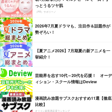
っとうるツヤ肌
（PR）サボリーノ
2026年7月夏ドラマも、注目作＆話題作が
勢ぞろい！
【夏アニメ2026】7月期夏の新アニメを一
挙紹介！
芸能界を志す10代～20代を応援！ オーデ
ィション・スクール情報はDeview
漫画読み放題サブスクおすすめ11選【徹底
比較】
オリコン顧客満足度ランキング