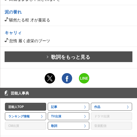
泥の誉れ
騒然たる程 才が蔓延る
キャリィ
怠惰 履く虚栄のブーツ
歌詞をもっと見る
芸能人事典
芸能人TOP
記事
作品
ランキング情報
TV出演
ドラマ出演
CM出演
歌詞
音楽配信