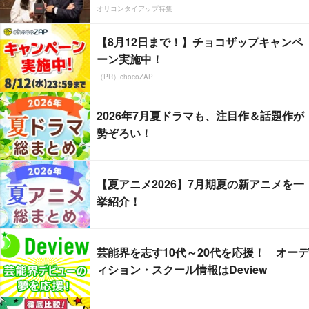
オリコンタイアップ特集
【8月12日まで！】チョコザップキャンペ
ーン実施中！
（PR）chocoZAP
2026年7月夏ドラマも、注目作＆話題作が
勢ぞろい！
【夏アニメ2026】7月期夏の新アニメを一
挙紹介！
芸能界を志す10代～20代を応援！ オーデ
ィション・スクール情報はDeview