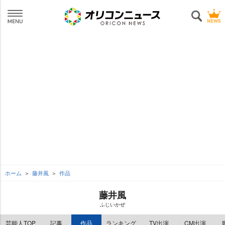
ホーム
藤井風
作品
藤井風
ふじいかぜ
芸能人TOP
記事
作品
ランキング
TV出演
CM出演