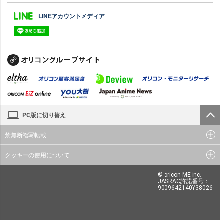
LINEアカウントメディア
PC版に切り替え
禁無断複写転載
クッキーの使用について
© oricon ME inc.
JASRAC許諾番号：
9009642140Y38026