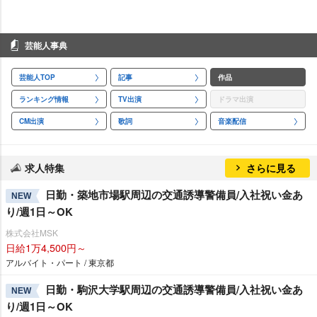
芸能人事典
芸能人TOP
記事
作品
ランキング情報
TV出演
ドラマ出演
CM出演
歌詞
音楽配信
求人特集
さらに見る
日勤・築地市場駅周辺の交通誘導警備員/入社祝い金あ
NEW
り/週1日～OK
株式会社MSK
日給1万4,500円～
アルバイト・パート / 東京都
日勤・駒沢大学駅周辺の交通誘導警備員/入社祝い金あ
NEW
り/週1日～OK