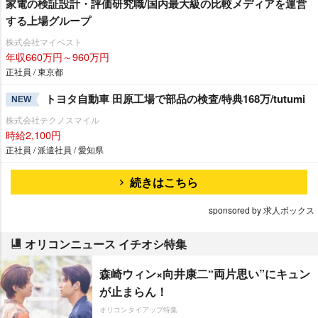
家電の検証設計・評価研究職/国内最大級の比較メディアを運営
する上場グループ
株式会社マイベスト
年収660万円～960万円
正社員 / 東京都
トヨタ自動車 田原工場で部品の検査/特典168万/tutumi
NEW
株式会社テクノスマイル
時給2,100円
正社員 / 派遣社員 / 愛知県
続きはこちら
sponsored by 求人ボックス
オリコンニュース イチオシ特集
森崎ウィン×向井康二“両片思い”にキュン
が止まらん！
オリコンタイアップ特集