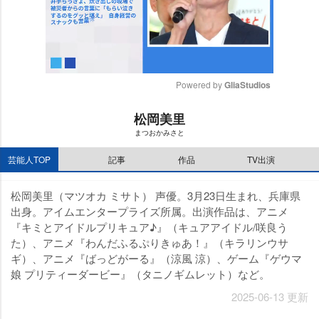
Powered by 
GliaStudios
M
松岡美里
u
まつおかみさと
t
e
芸能人TOP
記事
作品
TV出演
松岡美里（マツオカ ミサト） 声優。3月23日生まれ、兵庫県
出身。アイムエンタープライズ所属。出演作品は、アニメ
『キミとアイドルプリキュア♪』（キュアアイドル/咲良う
た）、アニメ『わんだふるぷりきゅあ！』（キラリンウサ
ギ）、アニメ『ばっどがーる』（涼風 涼）、ゲーム『ゲウマ
娘 プリティーダービー』（タニノギムレット）など。
2025-06-13 更新