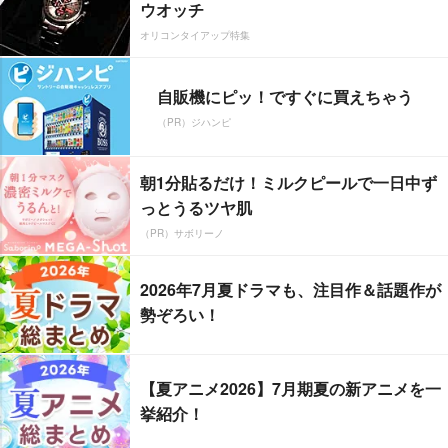
ウオッチ
オリコンタイアップ特集
自販機にピッ！ですぐに買えちゃう
（PR）ジハンピ
朝1分貼るだけ！ミルクピールで一日中ず
っとうるツヤ肌
（PR）サボリーノ
2026年7月夏ドラマも、注目作＆話題作が
勢ぞろい！
【夏アニメ2026】7月期夏の新アニメを一
挙紹介！