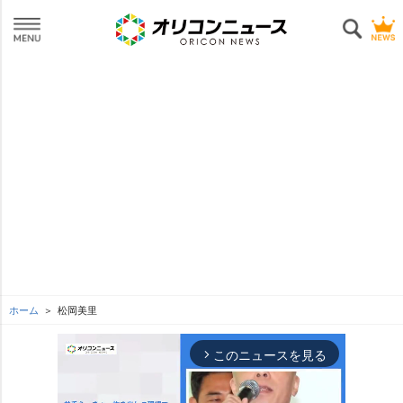
ホーム
松岡美里
このニュースを見る
arrow_forward_ios