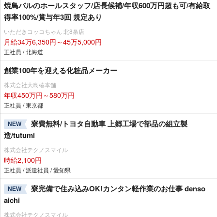
焼鳥バルのホールスタッフ/店長候補/年収600万円超も可/有給取
得率100%/賞与年3回 規定あり
いただきコッコちゃん 北8条店
月給34万6,350円～45万5,000円
正社員 / 北海道
創業100年を迎える化粧品メーカー
株式会社大島椿本舗
年収450万円～580万円
正社員 / 東京都
寮費無料/トヨタ自動車 上郷工場で部品の組立製
NEW
造/tutumi
株式会社テクノスマイル
時給2,100円
正社員 / 派遣社員 / 愛知県
寮完備で住み込みOK!カンタン軽作業のお仕事 denso
NEW
aichi
株式会社テクノスマイル