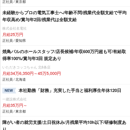
正社員 / 東京都
未経験からプロの電気工事士へ/年齢不問/残業代全額支給で平均
年収高め/賞与年2回/残業代は全額支給
株式会社名電社
月給25万円
正社員 / 愛知県
焼鳥バルのホールスタッフ/店長候補/年収600万円超も可/有給取
得率100%/賞与年3回 規定あり
いただきコッコちゃん 北8条店
月給34万6,350円～45万5,000円
正社員 / 北海道
本社勤務「財務」充実した手当と福利厚生年休120日
NEW
一建設株式会社
月給35万円～
正社員 / 東京都
障がい者の就労支援/土日祝休み/月残業平均10h以下/研修制度あ
り