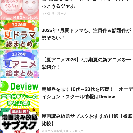
っとうるツヤ肌
（PR）サボリーノ
2026年7月夏ドラマも、注目作＆話題作が
勢ぞろい！
【夏アニメ2026】7月期夏の新アニメを一
挙紹介！
芸能界を志す10代～20代を応援！ オーデ
ィション・スクール情報はDeview
漫画読み放題サブスクおすすめ11選【徹底
比較】
オリコン顧客満足度ランキング