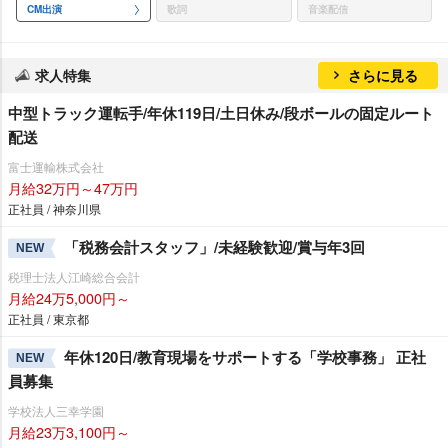
CM出演
歌詞
音楽配信
求人特集
さらに見る
中型トラック運転手/年休119日/土日休み/段ボールの固定ルート
配送
富士運輸株式会社
月給32万円～47万円
正社員 / 神奈川県
「税務会計スタッフ」/未経験歓迎/賞与年3回
NEW
税理士法人江崎総合会計
月給24万5,000円～
正社員 / 東京都
年休120日/教育現場をサポートする「学校事務」 正社
NEW
員募集
学校法人三幸学園
月給23万3,100円～