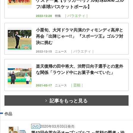
フ/卓球/バスケットボール】
｜バラエティ｜
2022-12-28
特集
小栗旬、大河ドラマ共演のティモンディ高岸と
再会「出陣じゃー!!」 『スポーツ王』ゴルフ対
決に挑む
｜バラエティ｜
2022-12-15
ニュース
楽天復帰の田中将大、渋野日向子選手との意外
な関係「ラウンド中にお菓子食べていた」
｜芸能｜
2021-02-17
ニュース
記事をもっと見る
作品
2020年03月03日発売
DVD
第43回全英女子オープンゴルフ ～笑顔の覇者・渋