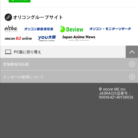
PC版に切り替え
禁無断複写転載
クッキーの使用について
© oricon ME inc.
JASRAC許諾番号：
9009642140Y38026