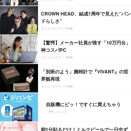
CROWN HEAD、結成1周年で見えた”バン
ドらしさ”
オリコンタイアップ特集
【驚愕】メーカー社員が推す「10万円台」
神コスパPC
オリコンタイアップ特集
「別班のよう」腕時計で『VIVANT』の世
界観再現
オリコンタイアップ特集
自販機にピッ！ですぐに買えちゃう
（PR）ジハンピ
朝1分貼るだけ！ミルクピールで一日中ず