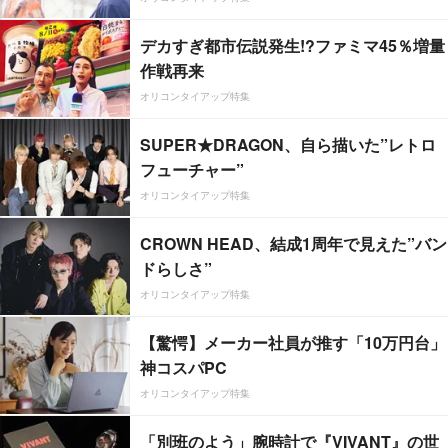
デカすぎ都市伝説発生!?ファミマ45％増量
作戦再来
オリコンタイアップ特集
SUPER★DRAGON、自ら描いた”レトロ
フューチャー”
オリコンタイアップ特集
CROWN HEAD、結成1周年で見えた”バン
ドらしさ”
オリコンタイアップ特集
【驚愕】メーカー社員が推す「10万円台」
神コスパPC
オリコンタイアップ特集
「別班のよう」腕時計で『VIVANT』の世