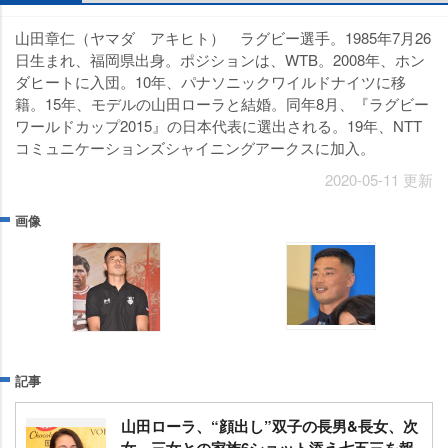
山田章仁（ヤマダ アキヒト） ラグビー選手。1985年7月26
日生まれ、福岡県出身。ポジションは、WTB。2008年、ホン
ダヒートに入団。10年、パナソニックワイルドナイツに移
籍。15年、モデルの山田ローラと結婚。同年8月、『ラグビー
ワールドカップ2015』の日本代表に選出される。19年、NTT
コミュニケーションズシャイニングアークスに加入。
2020-05-11 更新
画像
記事
山田ローラ、“顔出し”双子の長男&長女、次
女、三女との家族6ショット添え七五三を報