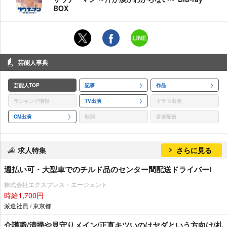
BOX
芸能人事典
芸能人TOP
記事
作品
ランキング情報
TV出演
ドラマ出演
CM出演
歌詞
音楽配信
求人特集
さらに見る
週払い可・大型車でのチルド品のセンター間配送ドライバー!
株式会社エクスプレス・エージェント
時給1,700円
派遣社員 / 東京都
介護職/清掃や見守りメイン/正直キツいのはヤダという方向け/札