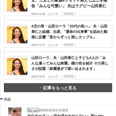
告「みんな可愛い」 夫はラグビー山田章仁
｜SNS発｜
2025-12-20
ニュース
4児の母・山田ローラ「20代の私へ」 夫・山田
章仁と結婚、出産、“運命の出来事”を詰めた動
画に反響「昔からずっと推しカップル」
｜SNS発｜
2025-12-17
ニュース
山田ローラ、夫・山田章仁と子ども4人の「み
んな違ってみんな綺麗」瞳の色を紹介 その美し
さが話題「綺麗過ぎて吸い込まれます」
｜SNS発｜
2025-10-21
ニュース
記事をもっと見る
作品
2020年02月21日発売
Blu-ray
サウナーマン ～汗か涙かわからない～ Blu-ray