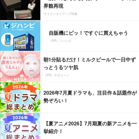
界観再現
オリコンタイアップ特集
自販機にピッ！ですぐに買えちゃう
（PR）ジハンピ
朝1分貼るだけ！ミルクピールで一日中ず
っとうるツヤ肌
（PR）サボリーノ
2026年7月夏ドラマも、注目作＆話題作が
勢ぞろい！
【夏アニメ2026】7月期夏の新アニメを一
挙紹介！