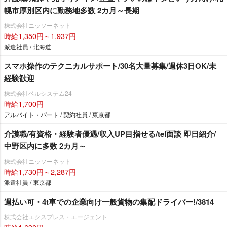
幌市厚別区内に勤務地多数 2カ月～長期
株式会社ニッソーネット
時給1,350円～1,937円
派遣社員 / 北海道
スマホ操作のテクニカルサポート/30名大量募集/週休3日OK/未
経験歓迎
株式会社ベルシステム24
時給1,700円
アルバイト・パート / 契約社員 / 東京都
介護職/有資格・経験者優遇/収入UP目指せる/tel面談 即日紹介/
中野区内に多数 2カ月～
株式会社ニッソーネット
時給1,730円～2,287円
派遣社員 / 東京都
週払い可・4t車での企業向け一般貨物の集配ドライバー!/3814
株式会社エクスプレス・エージェント