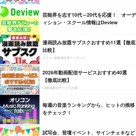
芸能界を志す10代～20代を応援！ オーデ
ィション・スクール情報はDeview
漫画読み放題サブスクおすすめ11選【徹底
比較】
オリコン顧客満足度ランキング
2026年動画配信サービスおすすめ40選
【徹底比較】
CS動画配信サービス20選
毎週の音楽ランキングから、ヒットの推移
をチェック！
試写会、登壇イベント、サインチェキなど