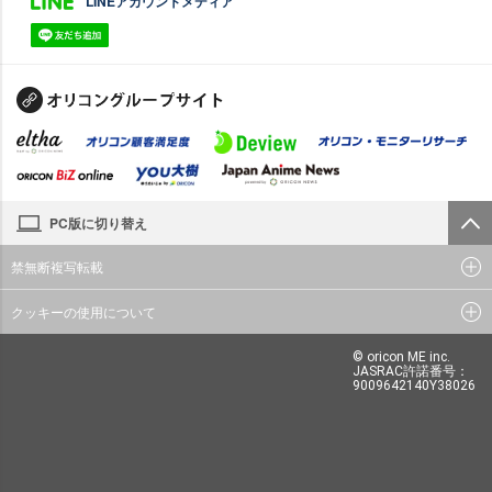
LINEアカウントメディア
PC版に切り替え
禁無断複写転載
クッキーの使用について
© oricon ME inc.
JASRAC許諾番号：
9009642140Y38026