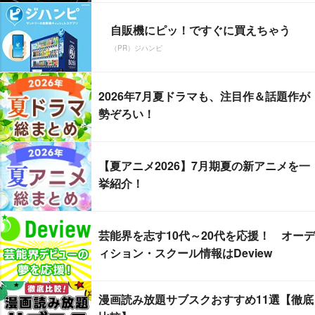
自販機にピッ！ですぐに買えちゃう
（PR）ジハンピ
2026年7月夏ドラマも、注目作＆話題作が
勢ぞろい！
【夏アニメ2026】7月期夏の新アニメを一
挙紹介！
芸能界を志す10代～20代を応援！ オーデ
ィション・スクール情報はDeview
漫画読み放題サブスクおすすめ11選【徹底