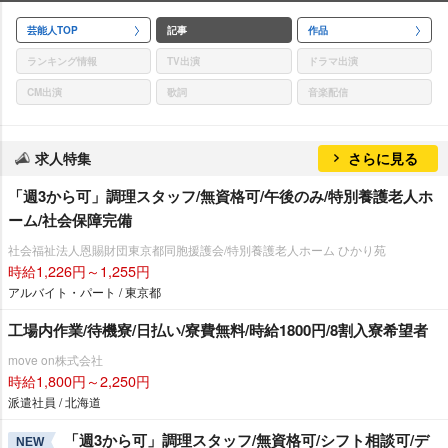
芸能人TOP
記事
作品
ランキング情報
TV出演
ドラマ出演
CM出演
歌詞
音楽配信
求人特集
さらに見る
「週3から可」調理スタッフ/無資格可/午後のみ/特別養護老人ホ
ーム/社会保障完備
社会福祉法人恩賜財団東京都同胞援護会/特別養護老人ホーム ひかり苑
時給1,226円～1,255円
アルバイト・パート / 東京都
工場内作業/待機寮/日払い/寮費無料/時給1800円/8割入寮希望者
move on株式会社
時給1,800円～2,250円
派遣社員 / 北海道
「週3から可」調理スタッフ/無資格可/シフト相談可/デ
NEW