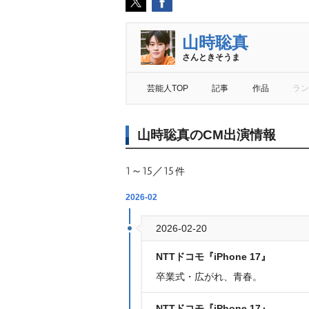
山時聡真
さんときそうま
芸能人TOP
記事
作品
ラン
山時聡真のCM出演情報
1～15／15
件
2026-02
2026-02-20
NTTドコモ『iPhone 17』
卒業式・広がれ、青春。
NTTドコモ『iPhone 17』