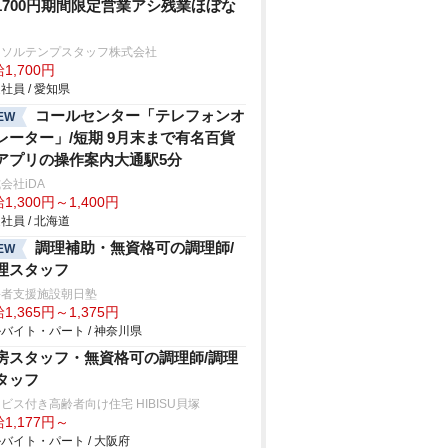
1700円期間限定営業アシ残業ほぼな
ーソルテンプスタッフ株式会社
1,700円
社員 / 愛知県
コールセンター「テレフォンオ
EW
レーター」/短期 9月末まで有名百貨
アプリの操作案内大通駅5分
会社iDA
1,300円～1,400円
社員 / 北海道
調理補助・無資格可の調理師/
EW
理スタッフ
害者支援施設朝日塾
1,365円～1,375円
バイト・パート / 神奈川県
房スタッフ・無資格可の調理師/調理
タッフ
ビス付き高齢者向け住宅 HIBISU貝塚
1,177円～
バイト・パート / 大阪府