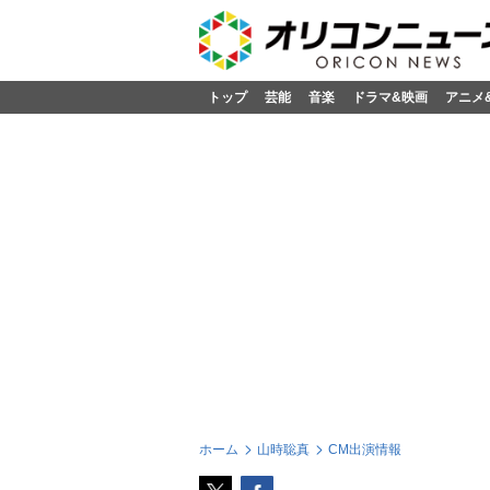
トップ
芸能
音楽
ドラマ&映画
アニメ
ホーム
山時聡真
CM出演情報