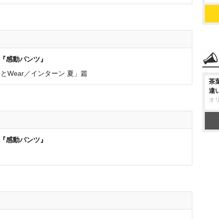
)『感動パンツ』
feとWear／インターン 夏」篇
茶
違
オ
)『感動パンツ』