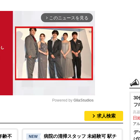
このニュースを見る
arrow_forward_ios
3
Powered by 
GliaStudios
フ
髙
求人検索
M
日給
アル
u
デ
t
年齢不
病院の清掃スタッフ 未経験可 駅チ
NEW
ば