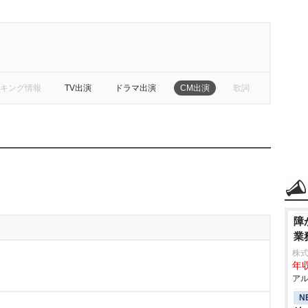
キング情報
TV出演
ドラマ出演
CM出演
歌詞
障
業
株
年収
アル
N