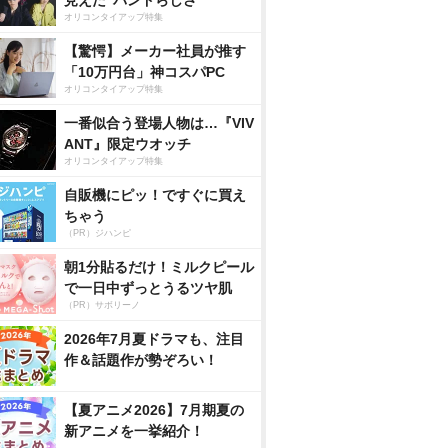
見えた”バンドらしさ”
オリコンタイアップ特集
【驚愕】メーカー社員が推す
「10万円台」神コスパPC
オリコンタイアップ特集
一番似合う登場人物は…『VIV
ANT』限定ウオッチ
オリコンタイアップ特集
自販機にピッ！ですぐに買え
ちゃう
（PR）ジハンピ
朝1分貼るだけ！ミルクピール
で一日中ずっとうるツヤ肌
（PR）サボリーノ
2026年7月夏ドラマも、注目
作＆話題作が勢ぞろい！
【夏アニメ2026】7月期夏の
新アニメを一挙紹介！