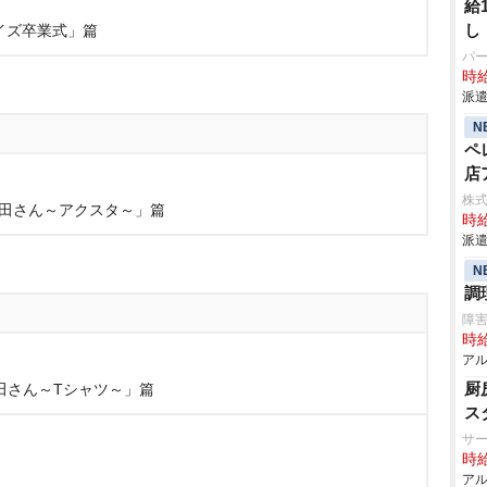
給
し
イズ卒業式」篇
パ
時給
派遣
N
ペ
店
株式
池田さん～アクスタ～」篇
時給
派遣
N
調
障
時給
アル
厨
池田さん～Tシャツ～」篇
ス
サー
時給
アル