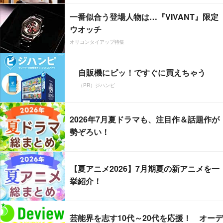
一番似合う登場人物は…『VIVANT』限定
ウオッチ
オリコンタイアップ特集
自販機にピッ！ですぐに買えちゃう
（PR）ジハンピ
2026年7月夏ドラマも、注目作＆話題作が
勢ぞろい！
【夏アニメ2026】7月期夏の新アニメを一
挙紹介！
芸能界を志す10代～20代を応援！ オーデ