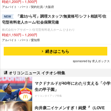
時給1,200円～1,500円
アルバイト・パート / 契約社員 / 大阪府
「週2から可」調理スタッフ/無資格可/シフト相談可/住
NEW
宅型有料老人ホーム/社会保障完備
株式会社ケアサポート/住宅型有料老人ホーム ひまわり
時給1,150円～1,200円
アルバイト・パート / 愛知県
続きはこちら
sponsored by 求人ボックス
オリコンニュース イチオシ特集
マクドナルドが40年にわたり支える「小学
生の甲子園」
オリコンタイアップ特集
向井康二イケメンすぎ！純愛『（LOVE