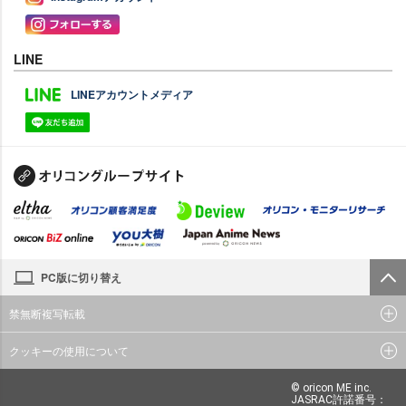
LINE
LINEアカウントメディア
PC版に切り替え
禁無断複写転載
クッキーの使用について
© oricon ME inc.
JASRAC許諾番号：