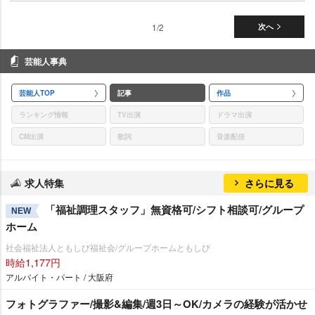
1/2
次へ
芸能人事典
芸能人TOP
記事
作品
ランキング情報
TV出演
ドラマ出演
CM出演
歌詞
音楽配信
求人特集
さらに見る
「福祉調理スタッフ」無資格可/シフト相談可/グループ
NEW
ホーム
社会福祉法人ともしび福祉会/グループホームともしび
時給1,177円
アルバイト・パート / 大阪府
フォトグラファー/撮影&編集/週3日～OK/カメラの経験が活かせ