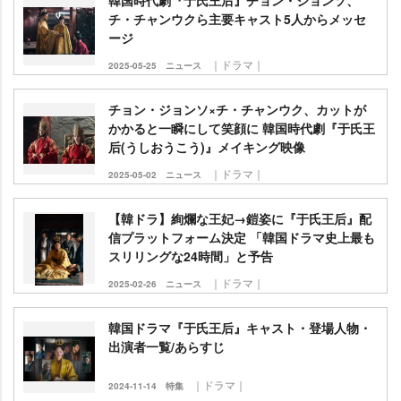
韓国時代劇『于氏王后』チョン・ジョンソ、
チ・チャンウクら主要キャスト5人からメッセ
ージ
｜ドラマ｜
2025-05-25
ニュース
チョン・ジョンソ×チ・チャンウク、カットが
かかると一瞬にして笑顔に 韓国時代劇『于氏王
后(うしおうこう)』メイキング映像
｜ドラマ｜
2025-05-02
ニュース
【韓ドラ】絢爛な王妃→鎧姿に『于氏王后』配
信プラットフォーム決定 「韓国ドラマ史上最も
スリリングな24時間」と予告
｜ドラマ｜
2025-02-26
ニュース
韓国ドラマ『于氏王后』キャスト・登場人物・
出演者一覧/あらすじ
｜ドラマ｜
2024-11-14
特集