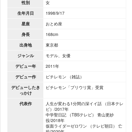
性別
女
生年月日
1998/9/17
星座
おとめ座
身長
168cm
出身地
東京都
ジャンル
モデル、女優
デビュー年
2011年
デビュー作
ピチレモン （雑誌）
デビューしたき
ピチレモン「プリウリ賞」受賞
っかけ
代表作
人生が変わる1分間の深イイ話 （日本テレ
ビ）/2017年
中学聖日記 （TBSテレビ） 青山更紗
役/2018年
仮面ライダーゼロワン （テレビ朝日） 亡
役/2020年