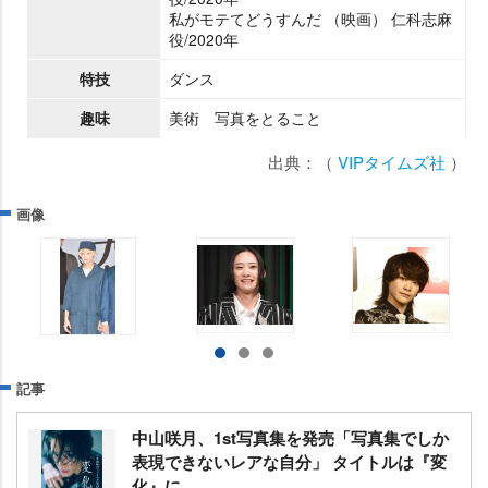
私がモテてどうすんだ （映画） 仁科志麻
役/2020年
特技
ダンス
趣味
美術 写真をとること
出典：（
VIPタイムズ社
）
画像
記事
中山咲月、1st写真集を発売「写真集でしか
表現できないレアな自分」 タイトルは『変
化』に