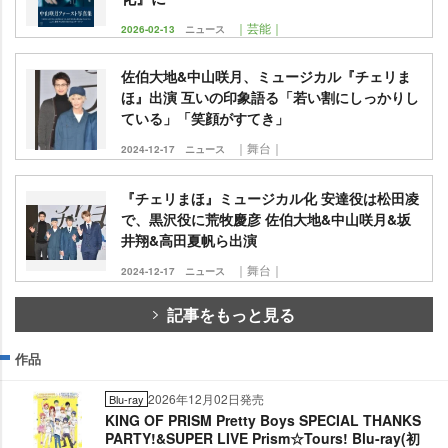
｜芸能｜
2026-02-13
ニュース
佐伯大地&中山咲月、ミュージカル『チェリま
ほ』出演 互いの印象語る「若い割にしっかりし
ている」「笑顔がすてき」
｜舞台｜
2024-12-17
ニュース
『チェリまほ』ミュージカル化 安達役は松田凌
で、黒沢役に荒牧慶彦 佐伯大地&中山咲月&坂
井翔&高田夏帆ら出演
｜舞台｜
2024-12-17
ニュース
記事をもっと見る
作品
2026年12月02日発売
Blu-ray
KING OF PRISM Pretty Boys SPECIAL THANKS
PARTY!&SUPER LIVE Prism☆Tours! Blu-ray(初