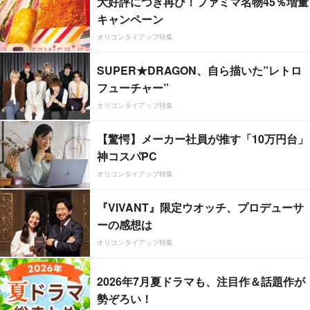
大好評につき再び！ファミマ名物45％増量
キャンペーン
オリコンタイアップ特集
SUPER★DRAGON、自ら描いた”レトロ
フューチャー”
オリコンタイアップ特集
【驚愕】メーカー社員が推す「10万円台」
神コスパPC
オリコンタイアップ特集
『VIVANT』限定ウオッチ、プロデューサ
ーの感想は
オリコンタイアップ特集
2026年7月夏ドラマも、注目作＆話題作が
勢ぞろい！