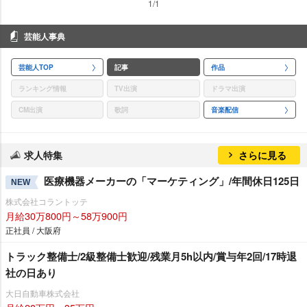
1/1
芸能人事典
芸能人TOP
記事
作品
ランキング情報
TV出演
ドラマ出演
CM出演
歌詞
音楽配信
求人特集
さらに見る
医療機器メーカーの「マーケティング」/年間休日125日
NEW
株式会社コラントッテ
月給30万800円～58万900円
正社員 / 大阪府
トラック整備士/2級整備士歓迎/残業月5h以内/賞与年2回/17時退
社の日あり
大日自動車株式会社