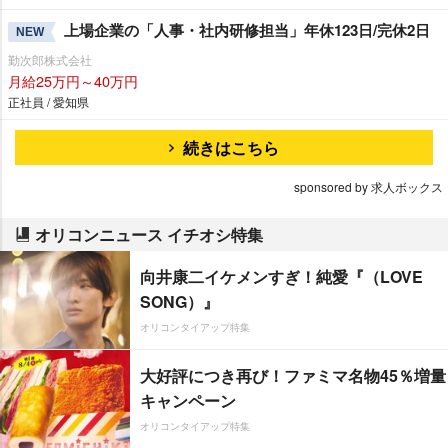
上場企業の「人事・社内研修担当」年休123日/完休2日
NEW
勤次郎株式会社
月給25万円～40万円
正社員 / 愛知県
続きはこちら
sponsored by 求人ボックス
オリコンニュース イチオシ特集
向井康二イケメンすぎ！純愛『（LOVE
SONG）』
オリコンタイアップ特集
大好評につき再び！ファミマ名物45％増量
キャンペーン
オリコンタイアップ特集