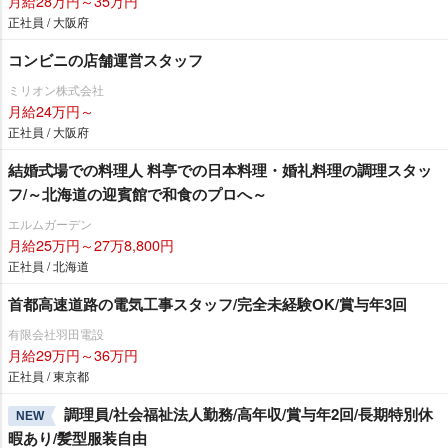
月給28万円～35万円
正社員 / 大阪府
コンビニの店舗運営スタッフ
ミリオン株式会社
月給24万円～
正社員 / 大阪府
結婚式場での料理人 料亭での日本料理・婚礼料理の調理スタッ
フ/～北海道の迎賓館で和食のプロへ～
エルムガーデン
月給25万円～27万8,800円
正社員 / 北海道
首都高速道路の電気工事スタッフ/完全未経験OK/賞与年3回
有限会社羽田電設
月給29万円～36万円
正社員 / 東京都
調理員/社会福祉法人勤務/高年収/賞与年2回/長期特別休
NEW
暇あり/髪型服装自由