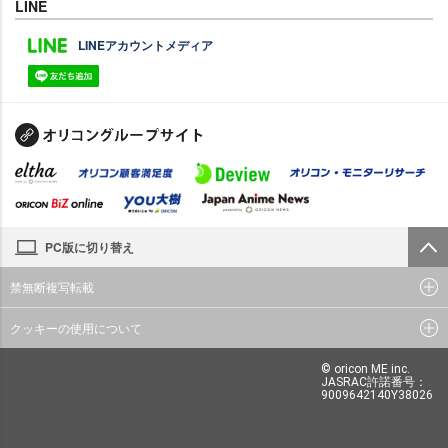
LINE
LINEアカウントメディア
PC版に切り替え
禁無断複写転載
クッキーの使用について
© oricon ME inc.
JASRAC許諾番号：
9009642140Y38026