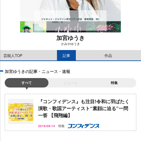
加宮ゆうき
かみやゆうき
M
芸能人TOP
記事
作品
u
t
e
加宮ゆうきの記事・ニュース・速報
すべて
ニュース
特集
『コンフィデンス』も注目!令和に羽ばたく
演歌・歌謡アーティスト“素顔に迫る”一問
一答 【飛翔編】
2019-06-14
特集