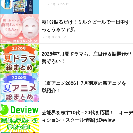
（PR）ジハンピ
朝1分貼るだけ！ミルクピールで一日中ず
っとうるツヤ肌
（PR）サボリーノ
2026年7月夏ドラマも、注目作＆話題作が
勢ぞろい！
【夏アニメ2026】7月期夏の新アニメを一
挙紹介！
芸能界を志す10代～20代を応援！ オーデ
ィション・スクール情報はDeview